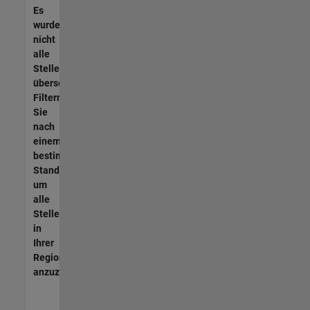
Es
wurden
nicht
alle
Stellen
übersetzt.
Filtern
Sie
nach
einem
bestimmten
Standort,
um
alle
Stellenangebote
in
Ihrer
Region
anzuzeigen.