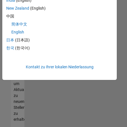
offenen
India
(English)
Stellen
New Zealand
(English)
finden
中国
können,
die
简体中文
Ihren
English
Qualifikationen
日本
(日本語)
entsprechen,
werden
한국
(한국어)
Sie
Mitglied
unseres
Kontakt zu Ihrer lokalen Niederlassung
Talent-
Netzwerks
,
um
Aktualisierungen
zu
neuen
Stellenangeboten
zu
erhalten.