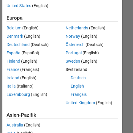
offenen
United States
(English)
Stellen,
die
Europa
Ihren
Suchkriterien
Belgium
(English)
Netherlands
(English)
entsprechen.
Denmark
(English)
Norway
(English)
Sie
Deutschland
(Deutsch)
Österreich
(Deutsch)
können
die
España
(Español)
Portugal
(English)
Suchkriterien
Finland
(English)
Sweden
(English)
weiter
France
(Français)
Switzerland
fassen
oder
Ireland
(English)
Deutsch
alle
Italia
(Italiano)
English
Stellenangebote
Luxembourg
(English)
Français
anzeigen
.
Wenn
United Kingdom
(English)
Sie
Asien-Pazifik
noch
immer
Australia
(English)
keine