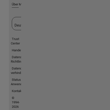
Über MathWorks
Website auswählen
Deutschland
Trust
Center
Handelsmarken
Datenschutz-
Richtlinien
Datendiebstahl
verhindern
Status von
Anwendungen
Kontakt
©
1994-
2026