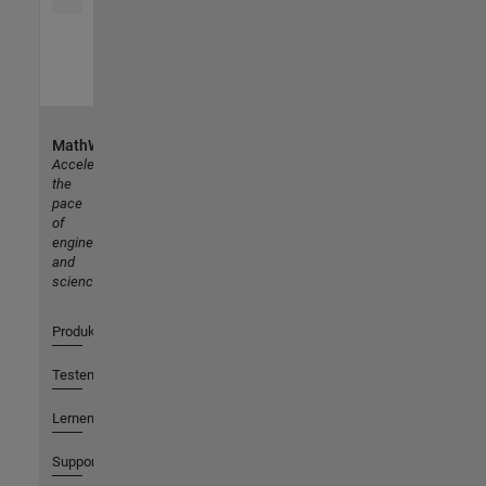
MathWorks
Accelerating
the
pace
of
engineering
and
science
Produkte
Testen oder Kaufen
Lernen
Support