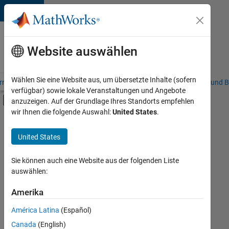
Weiter zum Inhalt
Karriere
bei
Website auswählen
MathWorks
Wählen Sie eine Website aus, um übersetzte Inhalte (sofern
riere – Übersicht
Stellensuche
Niederlassungen
Studierende und B
verfügbar) sowie lokale Veranstaltungen und Angebote
Umschaltung für Off-Canvas-Navigation
anzuzeigen. Auf der Grundlage Ihres Standorts empfehlen
Hauptinhalt
wir Ihnen die folgende Auswahl:
United States
.
FILTER:
Information Technology
United States
+
6
Commercial Sales
Customer Support
Sie können auch eine Website aus der folgenden Liste
auswählen:
Inside Sales
Sales Operations
Amerika
Derzeit
gibt
Finance and Operations
América Latina
(Español)
es
Legal
keine
Canada
(English)