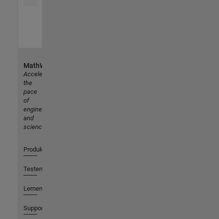
MathWorks
Accelerating
the
pace
of
engineering
and
science
Produkte
Testen oder Kaufen
Lernen
Support