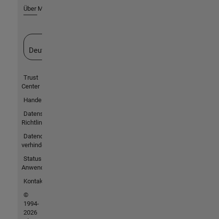
Über MathWorks
Website auswählen
Deutschland
Trust
Center
Handelsmarken
Datenschutz-
Richtlinien
Datendiebstahl
verhindern
Status von
Anwendungen
Kontakt
©
1994-
2026