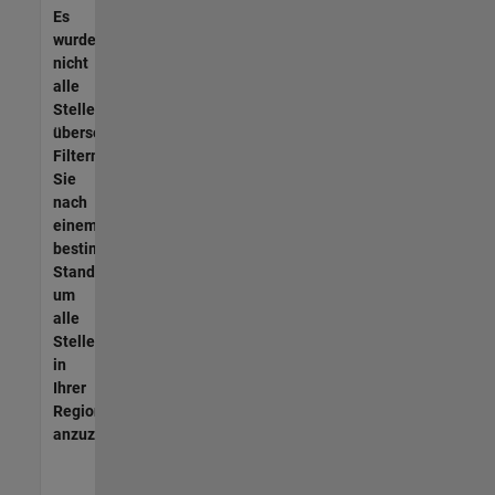
Es
wurden
nicht
alle
Stellen
übersetzt.
Filtern
Sie
nach
einem
bestimmten
Standort,
um
alle
Stellenangebote
in
Ihrer
Region
anzuzeigen.