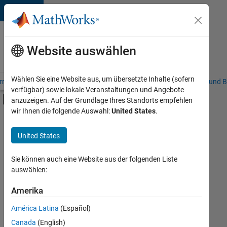
Weiter zum Inhalt
Karriere
bei
Website auswählen
MathWorks
Wählen Sie eine Website aus, um übersetzte Inhalte (sofern
riere – Übersicht
Stellensuche
Niederlassungen
Studierende und B
verfügbar) sowie lokale Veranstaltungen und Angebote
Umschaltung für Off-Canvas-Navigation
anzuzeigen. Auf der Grundlage Ihres Standorts empfehlen
Hauptinhalt
wir Ihnen die folgende Auswahl:
United States
.
FILTER:
Commercial Sales
United States
+
3
Customer Support
Education Sales
Sie können auch eine Website aus der folgenden Liste
auswählen:
Marketing Services
Amerika
Derzeit
gibt
América Latina
(Español)
es
keine
Canada
(English)