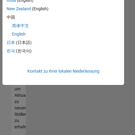
offenen
India
(English)
Stellen
New Zealand
(English)
finden
中国
können,
die
简体中文
Ihren
English
Qualifikationen
日本
(日本語)
entsprechen,
werden
한국
(한국어)
Sie
Mitglied
unseres
Kontakt zu Ihrer lokalen Niederlassung
Talent-
Netzwerks
,
um
Aktualisierungen
zu
neuen
Stellenangeboten
zu
erhalten.