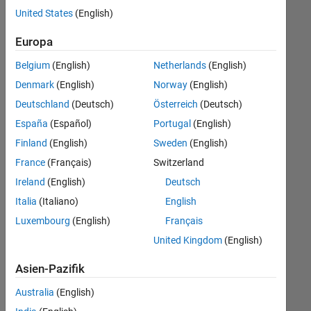
offenen
United States
(English)
Stellen,
die
Europa
Ihren
Suchkriterien
Belgium
(English)
Netherlands
(English)
entsprechen.
Denmark
(English)
Norway
(English)
Sie
Deutschland
(Deutsch)
Österreich
(Deutsch)
können
die
España
(Español)
Portugal
(English)
Suchkriterien
Finland
(English)
Sweden
(English)
weiter
France
(Français)
Switzerland
fassen
oder
Ireland
(English)
Deutsch
alle
Italia
(Italiano)
English
Stellenangebote
Luxembourg
(English)
Français
anzeigen
.
Wenn
United Kingdom
(English)
Sie
Asien-Pazifik
noch
immer
Australia
(English)
keine