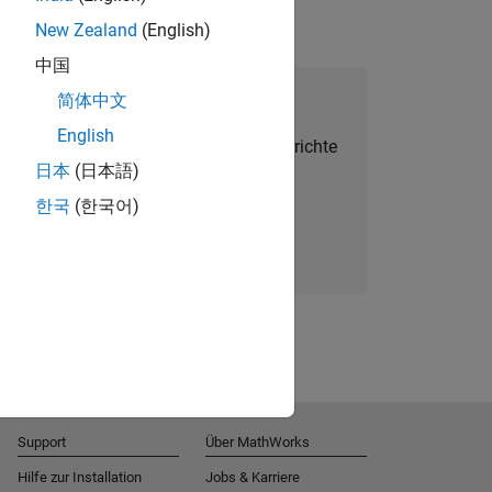
New Zealand
(English)
中国
alent Network beitreten
简体中文
English
Sie personalisierte Stellenangebote, Berichte
日本
(日本語)
und Unternehmensneuigkeiten.
한국
(한국어)
Melden Sie sich noch heute an
Support
Über MathWorks
Hilfe zur Installation
Jobs & Karriere