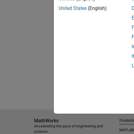
United States
(English)
F
F
I
I
MathWorks
Produkt
Accelerating the pace of engineering and
MATLAB
science