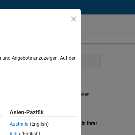
unt
en und Angebote anzuzeigen. Auf der
ort
Marketing Services
Legal
n entsprechen.
eigen
. Wenn Sie noch immer keine offenen
 Mitglied unseres
Talent-Netzwerks
, um
Asien-Pazifik
en Standort, um alle Stellenangebote in Ihrer
Australia
(English)
India
(English)