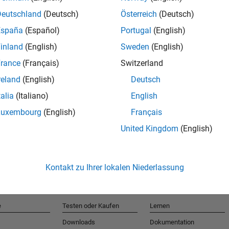
Deutschland
(Deutsch)
Österreich
(Deutsch)
España
(Español)
Portugal
(English)
T
inland
(English)
Sweden
(English)
rance
(Français)
Switzerland
Erhalten 
reland
(English)
Deutsch
talia
(Italiano)
English
Luxembourg
(English)
Français
United Kingdom
(English)
Kontakt zu Ihrer lokalen Niederlassung
e
Testen oder Kaufen
Lernen
Downloads
Dokumentation