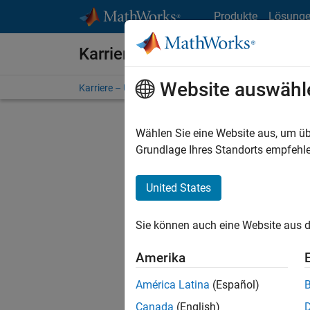
Weiter zum Inhalt
Produkte
Lösung
Karriere bei MathWorks
Website auswähl
Karriere – Übersicht
Stellensuche
Niederlassunge
Wählen Sie eine Website aus, um üb
Grundlage Ihres Standorts empfehle
United States
Derzeit
Sie könn
Sie können auch eine Website aus d
Stellen f
Aktualis
Amerika
Es wurde
América Latina
(Español)
Region a
Canada
(English)