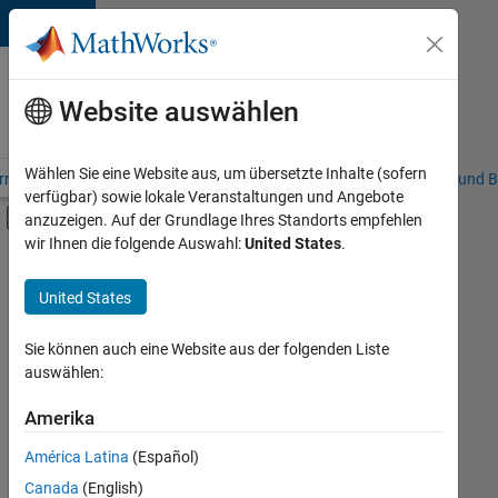
Weiter zum Inhalt
Karriere
bei
Website auswählen
MathWorks
Wählen Sie eine Website aus, um übersetzte Inhalte (sofern
riere – Übersicht
Stellensuche
Niederlassungen
Studierende und B
verfügbar) sowie lokale Veranstaltungen und Angebote
Umschaltung für Off-Canvas-Navigation
anzuzeigen. Auf der Grundlage Ihres Standorts empfehlen
Hauptinhalt
wir Ihnen die folgende Auswahl:
United States
.
FILTER:
Commercial Sales
United States
+
4
Education Sales
Inside Sales
Sie können auch eine Website aus der folgenden Liste
auswählen:
Marketing Services
Human Resources
Amerika
Derzeit
gibt
América Latina
(Español)
es
keine
Canada
(English)