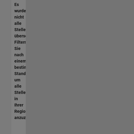
Es
wurden
nicht
alle
Stellen
übersetzt.
Filtern
Sie
nach
einem
bestimmten
Standort,
um
alle
Stellenangebote
in
Ihrer
Region
anzuzeigen.