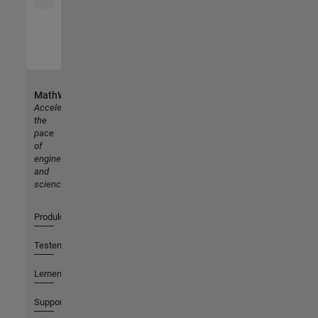
MathWorks
Accelerating
the
pace
of
engineering
and
science
Produkte
Testen oder Kaufen
Lernen
Support