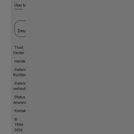
Über MathWorks
Website auswählen
Deutschland
Trust
Center
Handelsmarken
Datenschutz-
Richtlinien
Datendiebstahl
verhindern
Status von
Anwendungen
Kontakt
©
1994-
2026