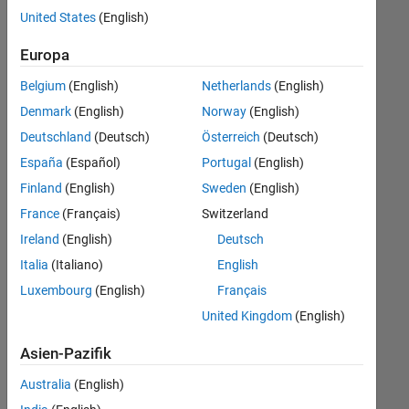
offenen
United States
(English)
Stellen,
die
Europa
Ihren
Suchkriterien
Belgium
(English)
Netherlands
(English)
entsprechen.
Denmark
(English)
Norway
(English)
Sie
Deutschland
(Deutsch)
Österreich
(Deutsch)
können
die
España
(Español)
Portugal
(English)
Suchkriterien
Finland
(English)
Sweden
(English)
weiter
France
(Français)
Switzerland
fassen
oder
Ireland
(English)
Deutsch
alle
Italia
(Italiano)
English
Stellenangebote
Luxembourg
(English)
Français
anzeigen
.
Wenn
United Kingdom
(English)
Sie
Asien-Pazifik
noch
immer
Australia
(English)
keine