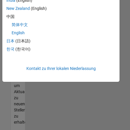
offenen
India
(English)
Stellen
New Zealand
(English)
finden
中国
können,
die
简体中文
Ihren
English
Qualifikationen
日本
(日本語)
entsprechen,
werden
한국
(한국어)
Sie
Mitglied
unseres
Kontakt zu Ihrer lokalen Niederlassung
Talent-
Netzwerks
,
um
Aktualisierungen
zu
neuen
Stellenangeboten
zu
erhalten.