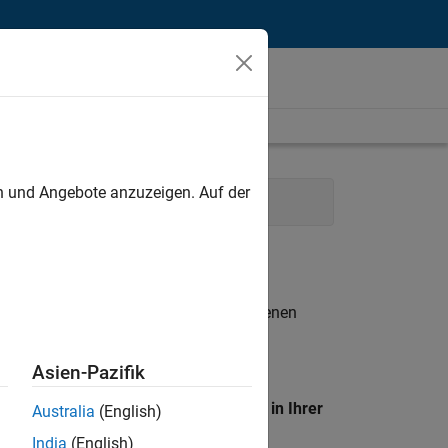
unt
en und Angebote anzuzeigen. Auf der
es
Human Resources
n entsprechen.
eigen
. Wenn Sie noch immer keine offenen
 Mitglied unseres
Talent-Netzwerks
, um
Asien-Pazifik
en Standort, um alle Stellenangebote in Ihrer
Australia
(English)
India
(English)