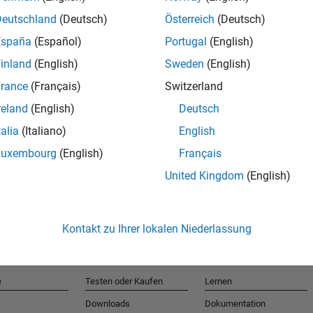
Deutschland
(Deutsch)
Österreich
(Deutsch)
España
(Español)
Portugal
(English)
T
inland
(English)
Sweden
(English)
rance
(Français)
Switzerland
Erhalten 
reland
(English)
Deutsch
talia
(Italiano)
English
Luxembourg
(English)
Français
United Kingdom
(English)
Kontakt zu Ihrer lokalen Niederlassung
e
Testen oder Kaufen
Lernen
Downloads
Dokumentation