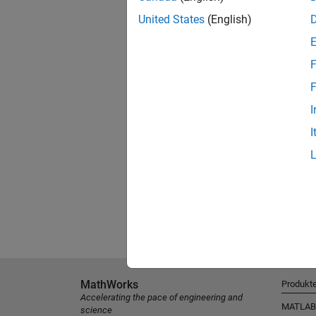
United States
(English)
F
F
I
I
MathWorks
Produkt
Accelerating the pace of engineering and
MATLAB
science