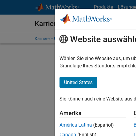
Weiter zum Inhalt
Produkte
Lösung
Karriere bei MathWorks
Website auswähl
Karriere – Übersicht
Stellensuche
Niederlassunge
Wählen Sie eine Website aus, um üb
Grundlage Ihres Standorts empfehle
United States
Derzeit
Sie könn
Sie können auch eine Website aus d
Stellen f
Aktualis
Amerika
Es wurde
América Latina
(Español)
Region a
Canada
(English)