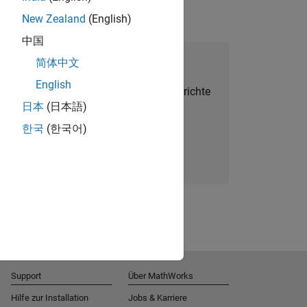
New Zealand
(English)
中国
alent Network beitreten
简体中文
English
Sie personalisierte Stellenangebote, Berichte
日本
(日本語)
und Unternehmensneuigkeiten.
한국
(한국어)
Melden Sie sich noch heute an
Support
Über MathWorks
Hilfe zur Installation
Jobs & Karriere