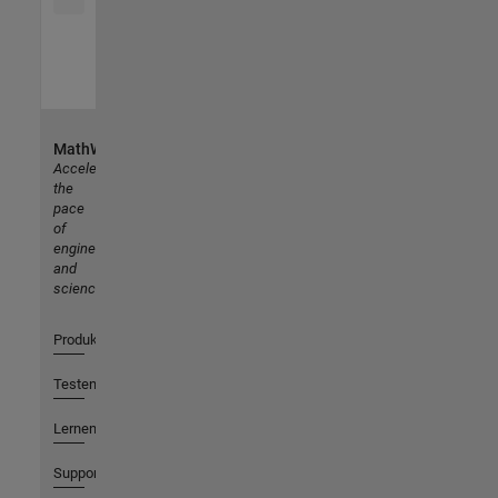
MathWorks
Accelerating
the
pace
of
engineering
and
science
Produkte
Testen oder Kaufen
Lernen
Support