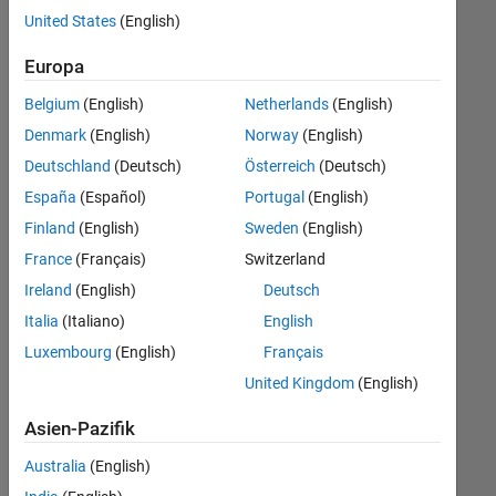
offenen
United States
(English)
Stellen,
die
Europa
Ihren
Suchkriterien
Belgium
(English)
Netherlands
(English)
entsprechen.
Denmark
(English)
Norway
(English)
Sie
Deutschland
(Deutsch)
Österreich
(Deutsch)
können
die
España
(Español)
Portugal
(English)
Suchkriterien
Finland
(English)
Sweden
(English)
weiter
France
(Français)
Switzerland
fassen
oder
Ireland
(English)
Deutsch
alle
Italia
(Italiano)
English
Stellenangebote
Luxembourg
(English)
Français
anzeigen
.
Wenn
United Kingdom
(English)
Sie
Asien-Pazifik
noch
immer
Australia
(English)
keine