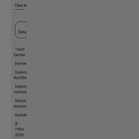
Über MathWorks
Website auswählen
Deutschland
Trust
Center
Handelsmarken
Datenschutz-
Richtlinien
Datendiebstahl
verhindern
Status von
Anwendungen
Kontakt
©
1994-
2026