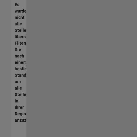
Es
wurden
nicht
alle
Stellen
übersetzt.
Filtern
Sie
nach
einem
bestimmten
Standort,
um
alle
Stellenangebote
in
Ihrer
Region
anzuzeigen.