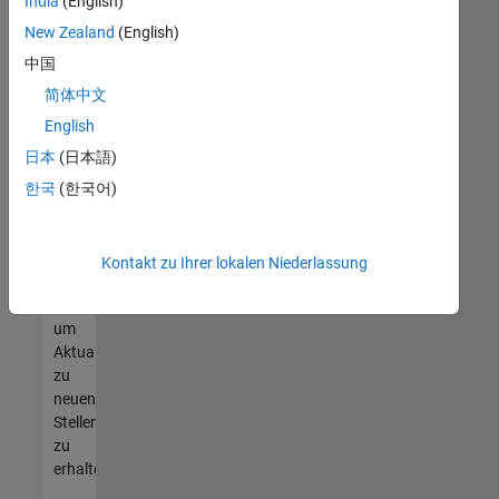
offenen
India
(English)
Stellen
New Zealand
(English)
finden
中国
können,
die
简体中文
Ihren
English
Qualifikationen
日本
(日本語)
entsprechen,
werden
한국
(한국어)
Sie
Mitglied
unseres
Kontakt zu Ihrer lokalen Niederlassung
Talent-
Netzwerks
,
um
Aktualisierungen
zu
neuen
Stellenangeboten
zu
erhalten.