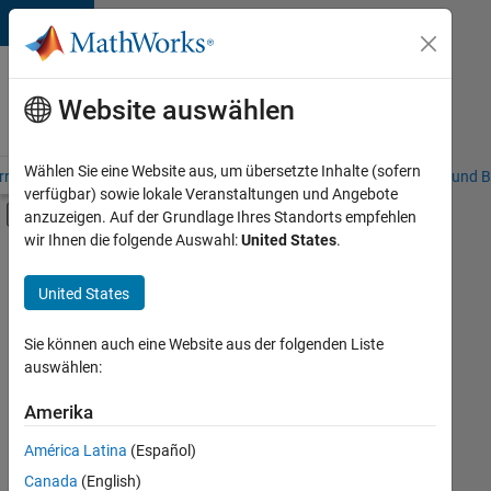
Weiter zum Inhalt
Karriere
bei
Website auswählen
MathWorks
Wählen Sie eine Website aus, um übersetzte Inhalte (sofern
riere – Übersicht
Stellensuche
Niederlassungen
Studierende und B
verfügbar) sowie lokale Veranstaltungen und Angebote
Umschaltung für Off-Canvas-Navigation
anzuzeigen. Auf der Grundlage Ihres Standorts empfehlen
Hauptinhalt
wir Ihnen die folgende Auswahl:
United States
.
FILTER:
Commercial Sales
United States
+
3
Education Sales
Finance and Operations
Sie können auch eine Website aus der folgenden Liste
auswählen:
Legal
Amerika
Derzeit
gibt
América Latina
(Español)
es
keine
Canada
(English)