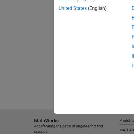
United States
(English)
F
F
I
I
MathWorks
Produkt
Accelerating the pace of engineering and
MATLAB
science