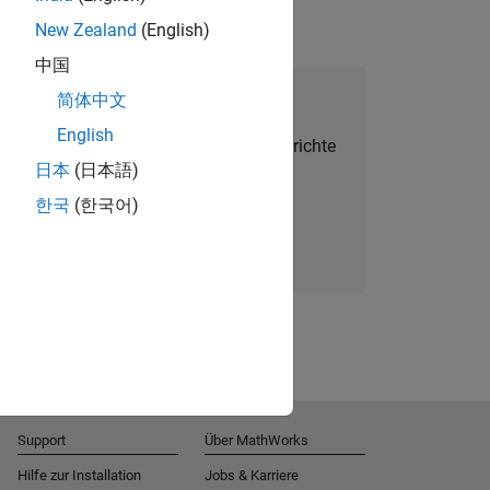
New Zealand
(English)
中国
alent Network beitreten
简体中文
English
Sie personalisierte Stellenangebote, Berichte
日本
(日本語)
und Unternehmensneuigkeiten.
한국
(한국어)
Melden Sie sich noch heute an
Support
Über MathWorks
Hilfe zur Installation
Jobs & Karriere