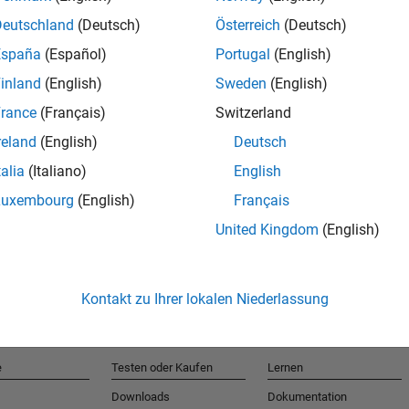
Deutschland
(Deutsch)
Österreich
(Deutsch)
España
(Español)
Portugal
(English)
T
inland
(English)
Sweden
(English)
rance
(Français)
Switzerland
Erhalten 
reland
(English)
Deutsch
talia
(Italiano)
English
Luxembourg
(English)
Français
United Kingdom
(English)
Kontakt zu Ihrer lokalen Niederlassung
e
Testen oder Kaufen
Lernen
Downloads
Dokumentation