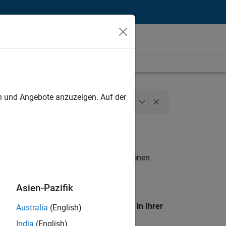
unt
en und Angebote anzuzeigen. Auf der
s
Finance and Operations
+
1
n entsprechen.
eigen
. Wenn Sie noch immer keine offenen
 Mitglied unseres
Talent-Netzwerks
, um
Asien-Pazifik
en Standort, um alle Stellenangebote in Ihrer
Australia
(English)
India
(English)