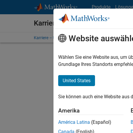
Weiter zum Inhalt
Produkte
Lösung
Karriere bei MathWorks
Website auswähl
Karriere – Übersicht
Stellensuche
Niederlassunge
Wählen Sie eine Website aus, um üb
FILTER:
Grundlage Ihres Standorts empfehle
United States
Derzeit
Sie könn
Sie können auch eine Website aus d
Stellen f
Aktualis
Amerika
Es wurde
América Latina
(Español)
Region a
Canada
(English)