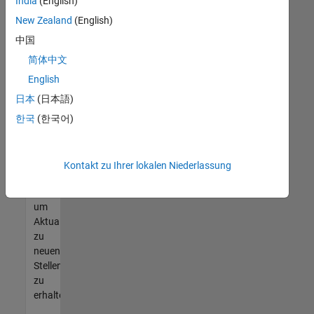
offenen
India
(English)
Stellen
New Zealand
(English)
finden
中国
können,
die
简体中文
Ihren
English
Qualifikationen
日本
(日本語)
entsprechen,
werden
한국
(한국어)
Sie
Mitglied
unseres
Kontakt zu Ihrer lokalen Niederlassung
Talent-
Netzwerks
,
um
Aktualisierungen
zu
neuen
Stellenangeboten
zu
erhalten.