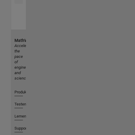
MathWorks
Accelerating
the
pace
of
engineering
and
science
Produkte
Testen oder Kaufen
Lernen
Support