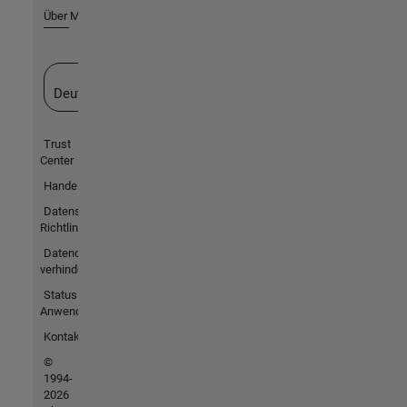
Über MathWorks
Website auswählen
Deutschland
Trust
Center
Handelsmarken
Datenschutz-
Richtlinien
Datendiebstahl
verhindern
Status von
Anwendungen
Kontakt
©
1994-
2026