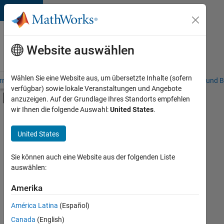
Weiter zum Inhalt
Karriere
bei
Website auswählen
MathWorks
Wählen Sie eine Website aus, um übersetzte Inhalte (sofern
riere – Übersicht
Stellensuche
Niederlassungen
Studierende und B
verfügbar) sowie lokale Veranstaltungen und Angebote
Umschaltung für Off-Canvas-Navigation
anzuzeigen. Auf der Grundlage Ihres Standorts empfehlen
Hauptinhalt
wir Ihnen die folgende Auswahl:
United States
.
FILTER:
Commercial Sales
United States
+
5
Education Sales
Inside Sales
Sie können auch eine Website aus der folgenden Liste
auswählen:
Sales Operations
Finance and Operations
Amerika
Derzeit
gibt
Legal
América Latina
(Español)
es
keine
Canada
(English)