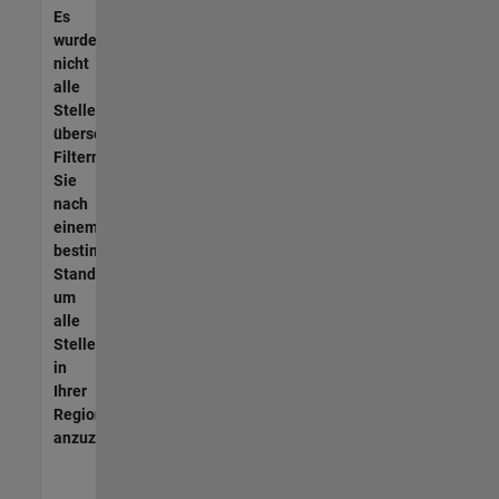
Es
wurden
nicht
alle
Stellen
übersetzt.
Filtern
Sie
nach
einem
bestimmten
Standort,
um
alle
Stellenangebote
in
Ihrer
Region
anzuzeigen.