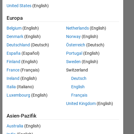
offenen
United States
(English)
Stellen,
die
Europa
Ihren
Suchkriterien
Belgium
(English)
Netherlands
(English)
entsprechen.
Denmark
(English)
Norway
(English)
Sie
Deutschland
(Deutsch)
Österreich
(Deutsch)
können
die
España
(Español)
Portugal
(English)
Suchkriterien
Finland
(English)
Sweden
(English)
weiter
France
(Français)
Switzerland
fassen
oder
Ireland
(English)
Deutsch
alle
Italia
(Italiano)
English
Stellenangebote
Luxembourg
(English)
Français
anzeigen
.
Wenn
United Kingdom
(English)
Sie
Asien-Pazifik
noch
immer
Australia
(English)
keine