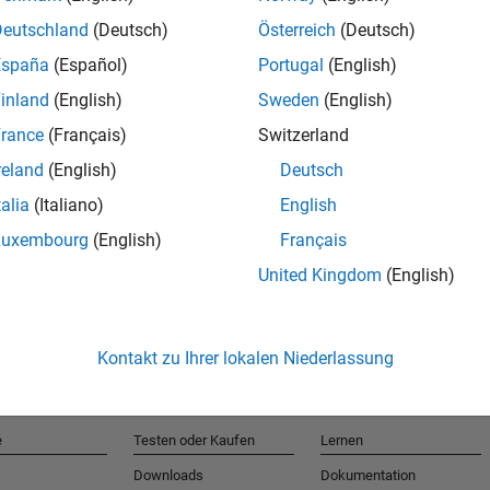
Deutschland
(Deutsch)
Österreich
(Deutsch)
España
(Español)
Portugal
(English)
T
inland
(English)
Sweden
(English)
rance
(Français)
Switzerland
Erhalten 
reland
(English)
Deutsch
talia
(Italiano)
English
Luxembourg
(English)
Français
United Kingdom
(English)
Kontakt zu Ihrer lokalen Niederlassung
e
Testen oder Kaufen
Lernen
Downloads
Dokumentation