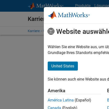
Weiter zum Inhalt
Produkte
Lösung
Karriere bei MathWorks
Website auswähl
Karriere – Übersicht
Stellensuche
Niederlassunge
Wählen Sie eine Website aus, um üb
FILTER:
Grundlage Ihres Standorts empfehle
United States
Derzeit
Sie könn
Sie können auch eine Website aus d
Stellen f
Aktualis
Amerika
Es wurde
América Latina
(Español)
Region a
Canada
(English)