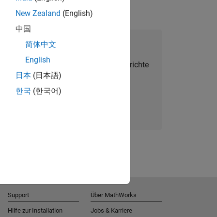
New Zealand
(English)
中国
alent Network beitreten
简体中文
English
Sie personalisierte Stellenangebote, Berichte
日本
(日本語)
und Unternehmensneuigkeiten.
한국
(한국어)
Melden Sie sich noch heute an
Support
Über MathWorks
Hilfe zur Installation
Jobs & Karriere