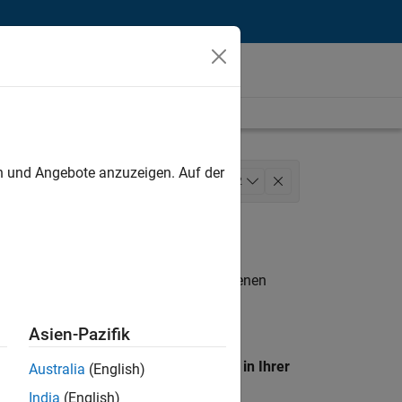
unt
en und Angebote anzuzeigen. Auf der
de Sales
Sales Operations
+
2
n entsprechen.
eigen
. Wenn Sie noch immer keine offenen
 Mitglied unseres
Talent-Netzwerks
, um
Asien-Pazifik
en Standort, um alle Stellenangebote in Ihrer
Australia
(English)
India
(English)