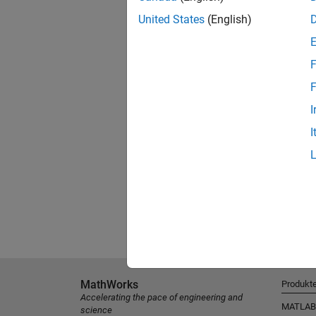
United States
(English)
F
F
I
I
MathWorks
Produkt
Accelerating the pace of engineering and
MATLAB
science