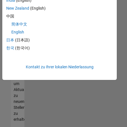
offenen
India
(English)
Stellen
New Zealand
(English)
finden
中国
können,
die
简体中文
Ihren
English
Qualifikationen
日本
(日本語)
entsprechen,
werden
한국
(한국어)
Sie
Mitglied
unseres
Kontakt zu Ihrer lokalen Niederlassung
Talent-
Netzwerks
,
um
Aktualisierungen
zu
neuen
Stellenangeboten
zu
erhalten.