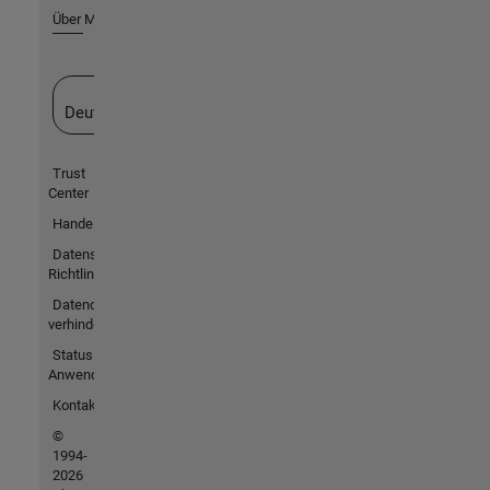
Über MathWorks
Website auswählen
Deutschland
Trust
Center
Handelsmarken
Datenschutz-
Richtlinien
Datendiebstahl
verhindern
Status von
Anwendungen
Kontakt
©
1994-
2026