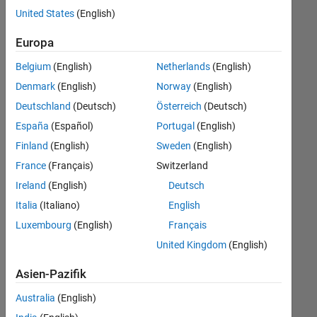
offenen
United States
(English)
Stellen,
die
Europa
Ihren
Suchkriterien
Belgium
(English)
Netherlands
(English)
entsprechen.
Denmark
(English)
Norway
(English)
Sie
Deutschland
(Deutsch)
Österreich
(Deutsch)
können
die
España
(Español)
Portugal
(English)
Suchkriterien
Finland
(English)
Sweden
(English)
weiter
France
(Français)
Switzerland
fassen
oder
Ireland
(English)
Deutsch
alle
Italia
(Italiano)
English
Stellenangebote
Luxembourg
(English)
Français
anzeigen
.
Wenn
United Kingdom
(English)
Sie
Asien-Pazifik
noch
immer
Australia
(English)
keine