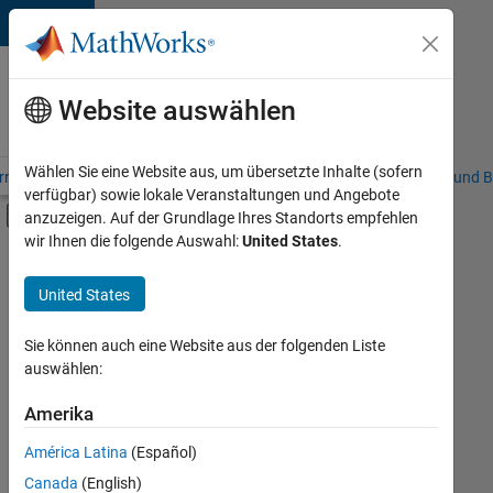
Weiter zum Inhalt
Karriere
bei
Website auswählen
MathWorks
Wählen Sie eine Website aus, um übersetzte Inhalte (sofern
riere – Übersicht
Stellensuche
Niederlassungen
Studierende und B
verfügbar) sowie lokale Veranstaltungen und Angebote
Umschaltung für Off-Canvas-Navigation
anzuzeigen. Auf der Grundlage Ihres Standorts empfehlen
Hauptinhalt
wir Ihnen die folgende Auswahl:
United States
.
FILTER:
Information Technology
United States
+
3
Commercial Sales
Marketing Communications
Sie können auch eine Website aus der folgenden Liste
auswählen:
Legal
Amerika
Derzeit
gibt
América Latina
(Español)
es
keine
Canada
(English)