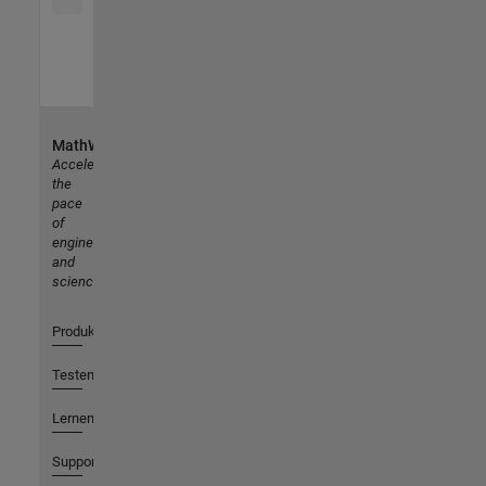
MathWorks
Accelerating
the
pace
of
engineering
and
science
Produkte
Testen oder Kaufen
Lernen
Support