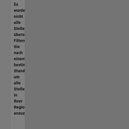
Es
wurden
nicht
alle
Stellen
übersetzt.
Filtern
Sie
nach
einem
bestimmten
Standort,
um
alle
Stellenangebote
in
Ihrer
Region
anzuzeigen.