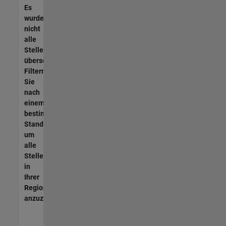
Es
wurden
nicht
alle
Stellen
übersetzt.
Filtern
Sie
nach
einem
bestimmten
Standort,
um
alle
Stellenangebote
in
Ihrer
Region
anzuzeigen.