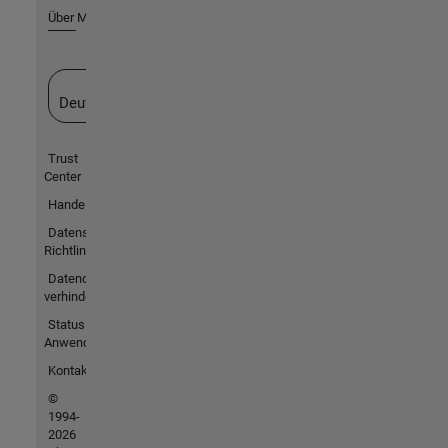
Über MathWorks
Website auswählen
Deutschland
Trust
Center
Handelsmarken
Datenschutz-
Richtlinien
Datendiebstahl
verhindern
Status von
Anwendungen
Kontakt
©
1994-
2026