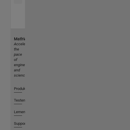
MathWorks
Accelerating
the
pace
of
engineering
and
science
Produkte
Testen oder Kaufen
Lernen
Support