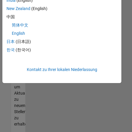
offenen
India
(English)
Stellen
New Zealand
(English)
finden
中国
können,
die
简体中文
Ihren
English
Qualifikationen
日本
(日本語)
entsprechen,
werden
한국
(한국어)
Sie
Mitglied
unseres
Kontakt zu Ihrer lokalen Niederlassung
Talent-
Netzwerks
,
um
Aktualisierungen
zu
neuen
Stellenangeboten
zu
erhalten.