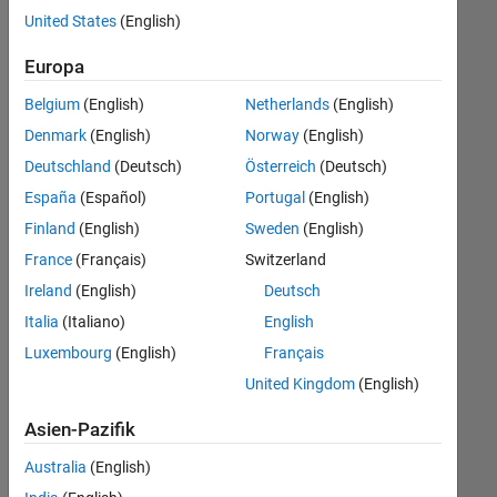
offenen
United States
(English)
Stellen,
die
Europa
Ihren
Suchkriterien
Belgium
(English)
Netherlands
(English)
entsprechen.
Denmark
(English)
Norway
(English)
Sie
Deutschland
(Deutsch)
Österreich
(Deutsch)
können
die
España
(Español)
Portugal
(English)
Suchkriterien
Finland
(English)
Sweden
(English)
weiter
France
(Français)
Switzerland
fassen
oder
Ireland
(English)
Deutsch
alle
Italia
(Italiano)
English
Stellenangebote
Luxembourg
(English)
Français
anzeigen
.
Wenn
United Kingdom
(English)
Sie
Asien-Pazifik
noch
immer
Australia
(English)
keine