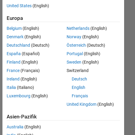
offenen
United States
(English)
Stellen,
die
Europa
Ihren
Suchkriterien
Belgium
(English)
Netherlands
(English)
entsprechen.
Denmark
(English)
Norway
(English)
Sie
Deutschland
(Deutsch)
Österreich
(Deutsch)
können
die
España
(Español)
Portugal
(English)
Suchkriterien
Finland
(English)
Sweden
(English)
weiter
France
(Français)
Switzerland
fassen
oder
Ireland
(English)
Deutsch
alle
Italia
(Italiano)
English
Stellenangebote
Luxembourg
(English)
Français
anzeigen
.
Wenn
United Kingdom
(English)
Sie
Asien-Pazifik
noch
immer
Australia
(English)
keine