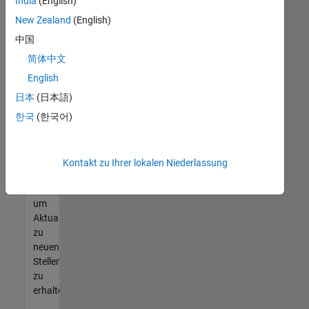
offenen
India
(English)
Stellen
New Zealand
(English)
finden
中国
können,
die
简体中文
Ihren
English
Qualifikationen
日本
(日本語)
entsprechen,
werden
한국
(한국어)
Sie
Mitglied
unseres
Kontakt zu Ihrer lokalen Niederlassung
Talent-
Netzwerks
,
um
Aktualisierungen
zu
neuen
Stellenangeboten
zu
erhalten.