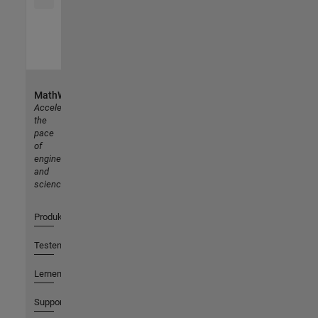
MathWorks
Accelerating
the
pace
of
engineering
and
science
Produkte
Testen oder Kaufen
Lernen
Support