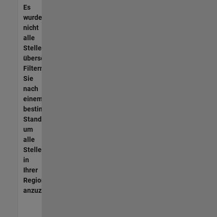
Es
wurden
nicht
alle
Stellen
übersetzt.
Filtern
Sie
nach
einem
bestimmten
Standort,
um
alle
Stellenangebote
in
Ihrer
Region
anzuzeigen.