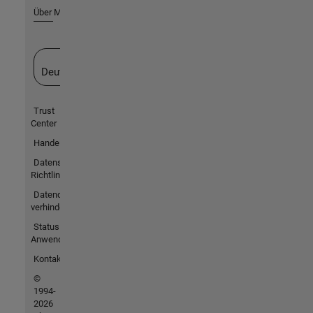
Über MathWorks
Website auswählen
Deutschland
Trust
Center
Handelsmarken
Datenschutz-
Richtlinien
Datendiebstahl
verhindern
Status von
Anwendungen
Kontakt
©
1994-
2026