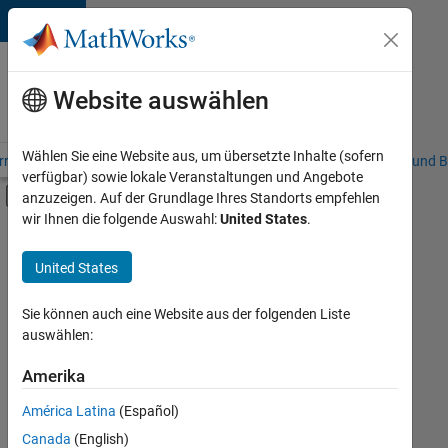
Weiter zum Inhalt
Karriere
bei
Website auswählen
MathWorks
Wählen Sie eine Website aus, um übersetzte Inhalte (sofern
riere – Übersicht
Stellensuche
Niederlassungen
Studierende und B
verfügbar) sowie lokale Veranstaltungen und Angebote
Umschaltung für Off-Canvas-Navigation
anzuzeigen. Auf der Grundlage Ihres Standorts empfehlen
Hauptinhalt
wir Ihnen die folgende Auswahl:
United States
.
FILTER:
Commercial Sales
United States
+
5
Inside Sales
Marketing Communications
Sie können auch eine Website aus der folgenden Liste
auswählen:
Marketing Services
Business Model Team
Amerika
Derzeit
gibt
Human Resources
América Latina
(Español)
es
keine
Canada
(English)