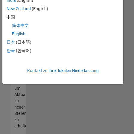
offenen
India
(English)
Stellen
New Zealand
(English)
finden
中国
können,
die
简体中文
Ihren
English
Qualifikationen
日本
(日本語)
entsprechen,
werden
한국
(한국어)
Sie
Mitglied
unseres
Kontakt zu Ihrer lokalen Niederlassung
Talent-
Netzwerks
,
um
Aktualisierungen
zu
neuen
Stellenangeboten
zu
erhalten.