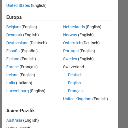
offenen
United States
(English)
Stellen,
die
Europa
Ihren
Suchkriterien
Belgium
(English)
Netherlands
(English)
entsprechen.
Denmark
(English)
Norway
(English)
Sie
Deutschland
(Deutsch)
Österreich
(Deutsch)
können
die
España
(Español)
Portugal
(English)
Suchkriterien
Finland
(English)
Sweden
(English)
weiter
France
(Français)
Switzerland
fassen
oder
Ireland
(English)
Deutsch
alle
Italia
(Italiano)
English
Stellenangebote
Luxembourg
(English)
Français
anzeigen
.
Wenn
United Kingdom
(English)
Sie
Asien-Pazifik
noch
immer
Australia
(English)
keine