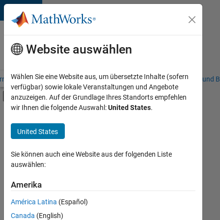
Weiter zum Inhalt
Karriere
bei
Website auswählen
MathWorks
Wählen Sie eine Website aus, um übersetzte Inhalte (sofern
riere – Übersicht
Stellensuche
Niederlassungen
Studierende und B
verfügbar) sowie lokale Veranstaltungen und Angebote
Umschaltung für Off-Canvas-Navigation
anzuzeigen. Auf der Grundlage Ihres Standorts empfehlen
Hauptinhalt
wir Ihnen die folgende Auswahl:
United States
.
FILTER:
Commercial Sales
United States
+
5
Customer Support
Education Sales
Sie können auch eine Website aus der folgenden Liste
auswählen:
Marketing Services
Finance and Operations
Amerika
Derzeit
gibt
Legal
América Latina
(Español)
es
keine
Canada
(English)