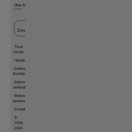
Über MathWorks
Website auswählen
Deutschland
Trust
Center
Handelsmarken
Datenschutz-
Richtlinien
Datendiebstahl
verhindern
Status von
Anwendungen
Kontakt
©
1994-
2026