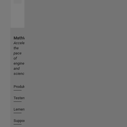
MathWorks
Accelerating
the
pace
of
engineering
and
science
Produkte
Testen oder Kaufen
Lernen
Support