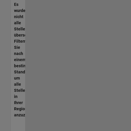
Es
wurden
nicht
alle
Stellen
übersetzt.
Filtern
Sie
nach
einem
bestimmten
Standort,
um
alle
Stellenangebote
in
Ihrer
Region
anzuzeigen.