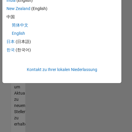
offenen
India
(English)
Stellen
New Zealand
(English)
finden
中国
können,
die
简体中文
Ihren
English
Qualifikationen
日本
(日本語)
entsprechen,
werden
한국
(한국어)
Sie
Mitglied
unseres
Kontakt zu Ihrer lokalen Niederlassung
Talent-
Netzwerks
,
um
Aktualisierungen
zu
neuen
Stellenangeboten
zu
erhalten.