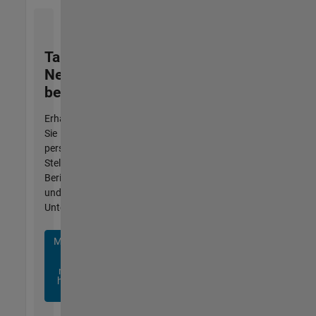
Talent
Network
beitreten
Erhalten
Sie
personalisierte
Stellenangebote,
Berichte
und
Unternehmensneuigkeiten.
Melden
Sie
sich
noch
heute
an