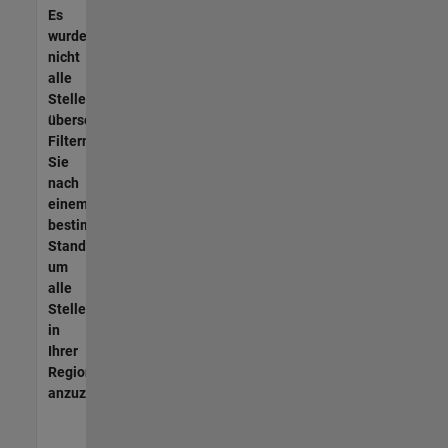
Es
wurden
nicht
alle
Stellen
übersetzt.
Filtern
Sie
nach
einem
bestimmten
Standort,
um
alle
Stellenangebote
in
Ihrer
Region
anzuzeigen.