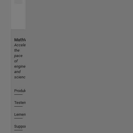
MathWorks
Accelerating
the
pace
of
engineering
and
science
Produkte
Testen oder Kaufen
Lernen
Support