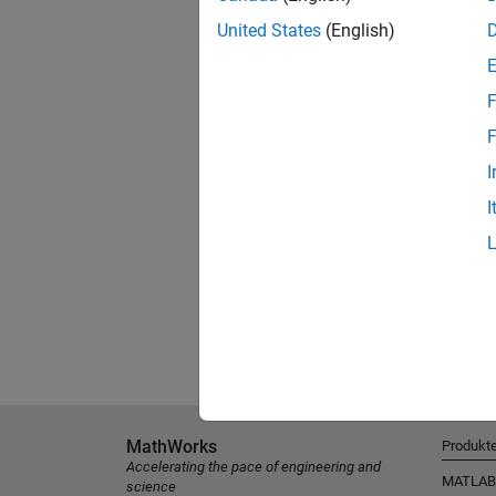
United States
(English)
F
F
I
I
MathWorks
Produkt
Accelerating the pace of engineering and
MATLAB
science