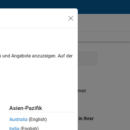
unt
en und Angebote anzuzeigen. Auf der
les
Marketing Communications
n entsprechen.
eigen
. Wenn Sie noch immer keine offenen
 Mitglied unseres
Talent-Netzwerks
, um
Asien-Pazifik
en Standort, um alle Stellenangebote in Ihrer
Australia
(English)
India
(English)