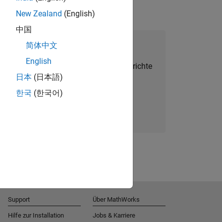
New Zealand
(English)
中国
alent Network beitreten
简体中文
English
Sie personalisierte Stellenangebote, Berichte
日本
(日本語)
und Unternehmensneuigkeiten.
한국
(한국어)
Melden Sie sich noch heute an
Support
Über MathWorks
Hilfe zur Installation
Jobs & Karriere