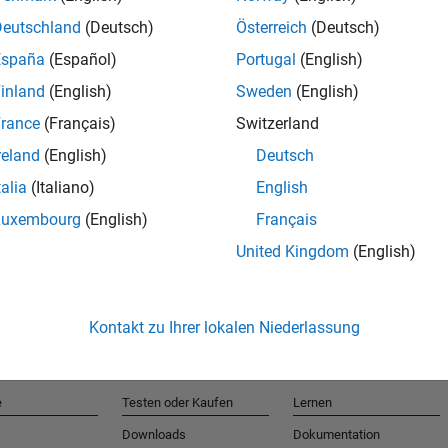
Deutschland
(Deutsch)
Österreich
(Deutsch)
España
(Español)
Portugal
(English)
T
inland
(English)
Sweden
(English)
rance
(Français)
Switzerland
Erhalten 
reland
(English)
Deutsch
talia
(Italiano)
English
Luxembourg
(English)
Français
United Kingdom
(English)
Kontakt zu Ihrer lokalen Niederlassung
e
Testen oder Kaufen
Lernen
Downloads
Dokumentation