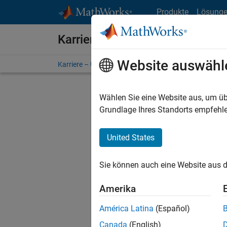
Weiter zum Inhalt
Produkte
Lösung
Karriere bei MathWorks
Website auswähl
Karriere – Übersicht
Stellensuche
Niederlassunge
Wählen Sie eine Website aus, um üb
Grundlage Ihres Standorts empfehle
United States
Derzeit
Sie könn
Sie können auch eine Website aus d
Stellen f
Aktualis
Amerika
Es wurde
América Latina
(Español)
Region a
Canada
(English)