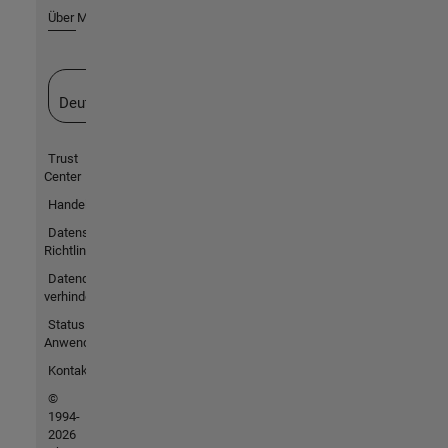
Über MathWorks
Website auswählen
Deutschland
Trust
Center
Handelsmarken
Datenschutz-
Richtlinien
Datendiebstahl
verhindern
Status von
Anwendungen
Kontakt
©
1994-
2026