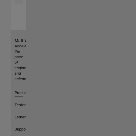
MathWorks
Accelerating
the
pace
of
engineering
and
science
Produkte
Testen oder Kaufen
Lernen
Support