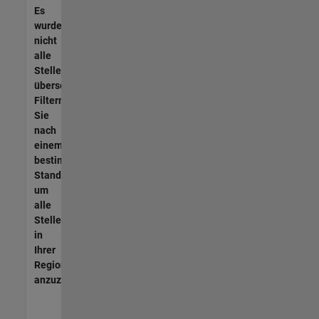
Es
wurden
nicht
alle
Stellen
übersetzt.
Filtern
Sie
nach
einem
bestimmten
Standort,
um
alle
Stellenangebote
in
Ihrer
Region
anzuzeigen.