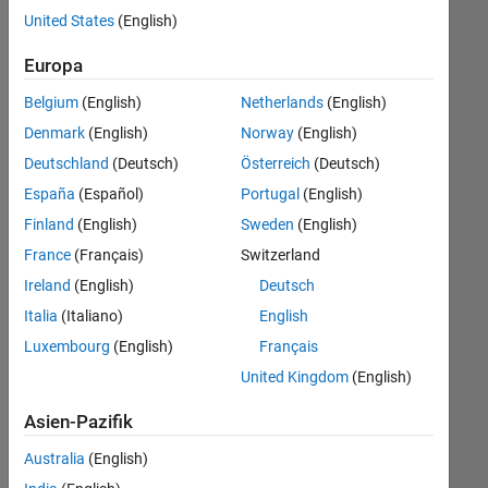
offenen
United States
(English)
Stellen,
die
Europa
Ihren
Suchkriterien
Belgium
(English)
Netherlands
(English)
entsprechen.
Denmark
(English)
Norway
(English)
Sie
Deutschland
(Deutsch)
Österreich
(Deutsch)
können
die
España
(Español)
Portugal
(English)
Suchkriterien
Finland
(English)
Sweden
(English)
weiter
France
(Français)
Switzerland
fassen
oder
Ireland
(English)
Deutsch
alle
Italia
(Italiano)
English
Stellenangebote
Luxembourg
(English)
Français
anzeigen
.
Wenn
United Kingdom
(English)
Sie
Asien-Pazifik
noch
immer
Australia
(English)
keine