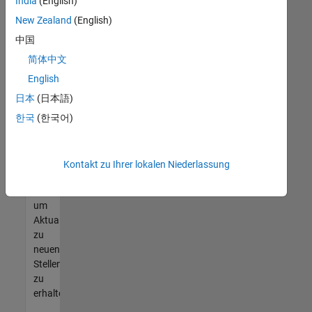
offenen
India
(English)
Stellen
New Zealand
(English)
finden
中国
können,
die
简体中文
Ihren
English
Qualifikationen
日本
(日本語)
entsprechen,
werden
한국
(한국어)
Sie
Mitglied
unseres
Kontakt zu Ihrer lokalen Niederlassung
Talent-
Netzwerks
,
um
Aktualisierungen
zu
neuen
Stellenangeboten
zu
erhalten.