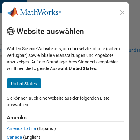
Weiter zum Inhalt
Karriere
bei
Website auswählen
MathWorks
Wählen Sie eine Website aus, um übersetzte Inhalte (sofern
riere – Übersicht
Stellensuche
Niederlassungen
Studierende und B
verfügbar) sowie lokale Veranstaltungen und Angebote
Umschaltung für Off-Canvas-Navigation
anzuzeigen. Auf der Grundlage Ihres Standorts empfehlen
Hauptinhalt
wir Ihnen die folgende Auswahl:
United States
.
FILTER:
Information Technology
United States
+
5
Customer Support
Marketing Communications
Sie können auch eine Website aus der folgenden Liste
auswählen:
Marketing Services
Business Model Team
Amerika
Derzeit
gibt
Legal
América Latina
(Español)
es
keine
Canada
(English)