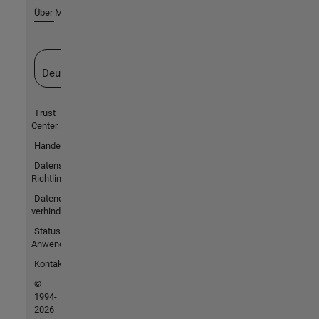
Über MathWorks
Website auswählen
Deutschland
Trust
Center
Handelsmarken
Datenschutz-
Richtlinien
Datendiebstahl
verhindern
Status von
Anwendungen
Kontakt
©
1994-
2026