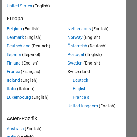
offenen
United States
(English)
Stellen,
die
Europa
Ihren
Suchkriterien
Belgium
(English)
Netherlands
(English)
entsprechen.
Denmark
(English)
Norway
(English)
Sie
Deutschland
(Deutsch)
Österreich
(Deutsch)
können
die
España
(Español)
Portugal
(English)
Suchkriterien
Finland
(English)
Sweden
(English)
weiter
France
(Français)
Switzerland
fassen
oder
Ireland
(English)
Deutsch
alle
Italia
(Italiano)
English
Stellenangebote
Luxembourg
(English)
Français
anzeigen
.
Wenn
United Kingdom
(English)
Sie
Asien-Pazifik
noch
immer
Australia
(English)
keine