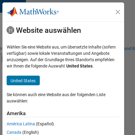
Weiter zum Inhalt
Karriere
bei
Website auswählen
MathWorks
Wählen Sie eine Website aus, um übersetzte Inhalte (sofern
riere – Übersicht
Stellensuche
Niederlassungen
Studierende und B
verfügbar) sowie lokale Veranstaltungen und Angebote
Umschaltung für Off-Canvas-Navigation
anzuzeigen. Auf der Grundlage Ihres Standorts empfehlen
Hauptinhalt
wir Ihnen die folgende Auswahl:
United States
.
FILTER:
Information Technology
United States
+
6
Education Sales
Inside Sales
Sie können auch eine Website aus der folgenden Liste
auswählen:
Marketing Communications
Finance and Operations
Amerika
Derzeit
gibt
Human Resources
América Latina
(Español)
es
Legal
keine
Canada
(English)