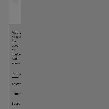
MathWorks
Accelerating
the
pace
of
engineering
and
science
Produkte
Testen oder Kaufen
Lernen
Support