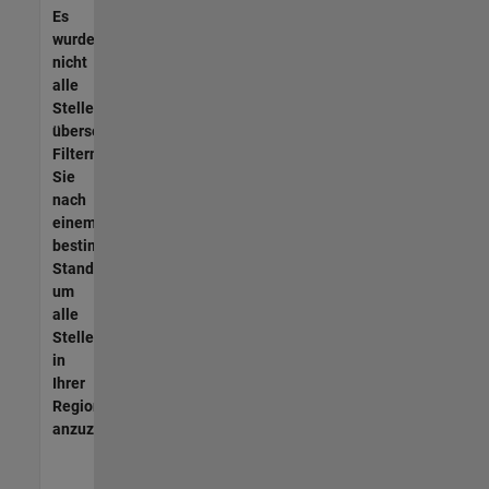
Es
wurden
nicht
alle
Stellen
übersetzt.
Filtern
Sie
nach
einem
bestimmten
Standort,
um
alle
Stellenangebote
in
Ihrer
Region
anzuzeigen.