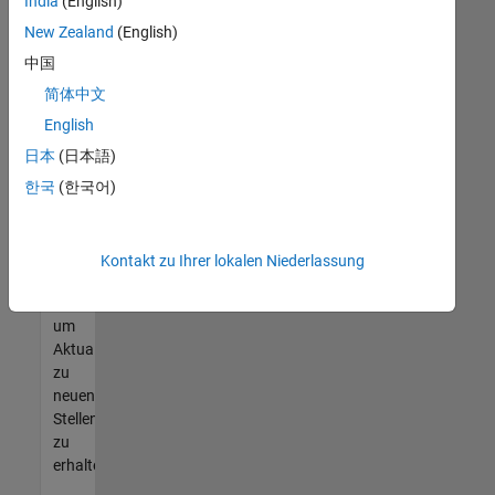
offenen
India
(English)
Stellen
New Zealand
(English)
finden
中国
können,
die
简体中文
Ihren
English
Qualifikationen
日本
(日本語)
entsprechen,
werden
한국
(한국어)
Sie
Mitglied
unseres
Kontakt zu Ihrer lokalen Niederlassung
Talent-
Netzwerks
,
um
Aktualisierungen
zu
neuen
Stellenangeboten
zu
erhalten.