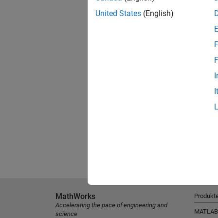
United States
(English)
F
F
I
I
MathWorks
Produkt
Accelerating the pace of engineering and
MATLAB
science