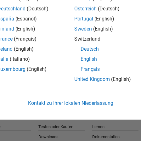
Deutschland
(Deutsch)
Österreich
(Deutsch)
España
(Español)
Portugal
(English)
T
inland
(English)
Sweden
(English)
rance
(Français)
Switzerland
Erhalten 
reland
(English)
Deutsch
talia
(Italiano)
English
Luxembourg
(English)
Français
United Kingdom
(English)
Kontakt zu Ihrer lokalen Niederlassung
e
Testen oder Kaufen
Lernen
Downloads
Dokumentation