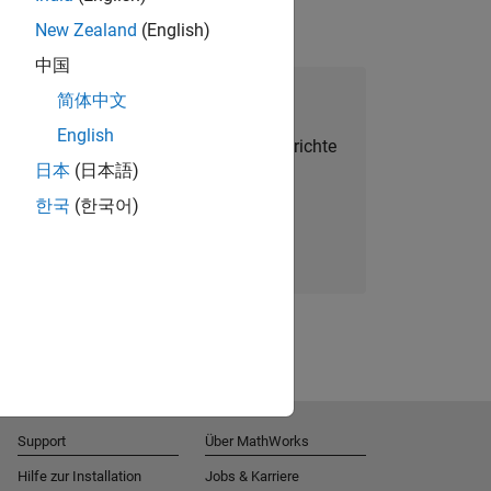
New Zealand
(English)
中国
alent Network beitreten
简体中文
English
Sie personalisierte Stellenangebote, Berichte
日本
(日本語)
und Unternehmensneuigkeiten.
한국
(한국어)
Melden Sie sich noch heute an
Support
Über MathWorks
Hilfe zur Installation
Jobs & Karriere