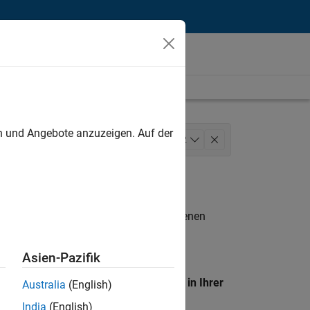
unt
en und Angebote anzuzeigen. Auf der
Marketing Services
+
2
n entsprechen.
eigen
. Wenn Sie noch immer keine offenen
 Mitglied unseres
Talent-Netzwerks
, um
Asien-Pazifik
en Standort, um alle Stellenangebote in Ihrer
Australia
(English)
India
(English)