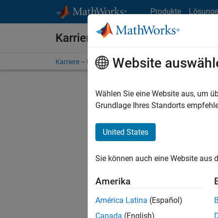
Weiter zum Inhalt
Produkte
Lösung
Karriere bei MathWorks
Website auswähl
Karriere – Übersicht
Stellensuche
Niederlassunge
Wählen Sie eine Website aus, um üb
FILTER:
Grundlage Ihres Standorts empfehle
United States
Derzeit
Sie könn
Sie können auch eine Website aus d
Stellen f
Aktualis
Amerika
Es wurde
América Latina
(Español)
Region a
Canada
(English)