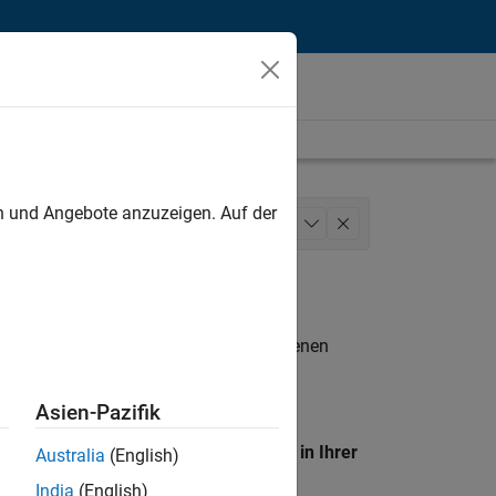
unt
en und Angebote anzuzeigen. Auf der
Business Model Team
+
1
n entsprechen.
eigen
. Wenn Sie noch immer keine offenen
 Mitglied unseres
Talent-Netzwerks
, um
Asien-Pazifik
en Standort, um alle Stellenangebote in Ihrer
Australia
(English)
India
(English)