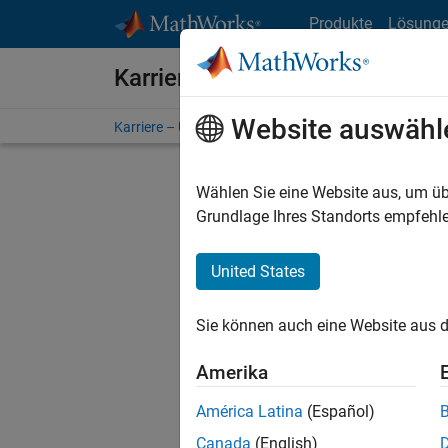
Weiter zum Inhalt
Produkte
Lösung
Karriere bei MathWorks
Website auswähl
Karriere – Übersicht
Stellensuche
Niederlassunge
Wählen Sie eine Website aus, um üb
FILTER:
Grundlage Ihres Standorts empfehle
United States
Derzeit
Sie könn
Sie können auch eine Website aus d
Stellen f
Aktualis
Amerika
Es wurde
América Latina
(Español)
Region a
Canada
(English)