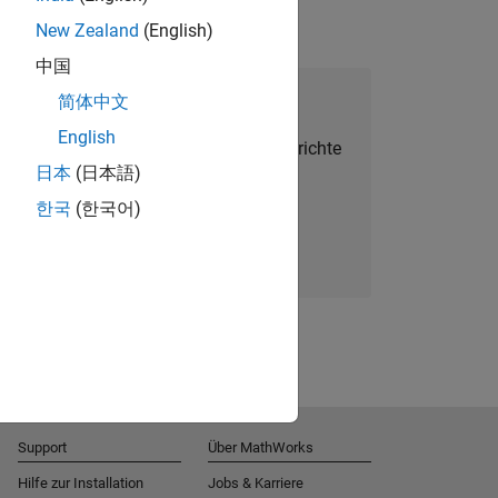
New Zealand
(English)
中国
alent Network beitreten
简体中文
English
Sie personalisierte Stellenangebote, Berichte
日本
(日本語)
und Unternehmensneuigkeiten.
한국
(한국어)
Melden Sie sich noch heute an
Support
Über MathWorks
Hilfe zur Installation
Jobs & Karriere