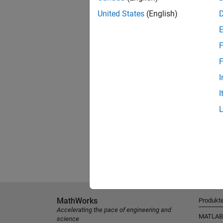
United States
(English)
F
F
I
I
MathWorks
Produkt
Accelerating the pace of engineering and
MATLAB
science