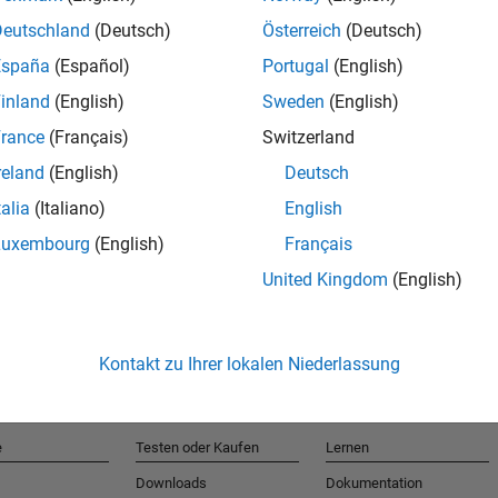
Deutschland
(Deutsch)
Österreich
(Deutsch)
España
(Español)
Portugal
(English)
T
inland
(English)
Sweden
(English)
rance
(Français)
Switzerland
Erhalten 
reland
(English)
Deutsch
talia
(Italiano)
English
Luxembourg
(English)
Français
United Kingdom
(English)
Kontakt zu Ihrer lokalen Niederlassung
e
Testen oder Kaufen
Lernen
Downloads
Dokumentation