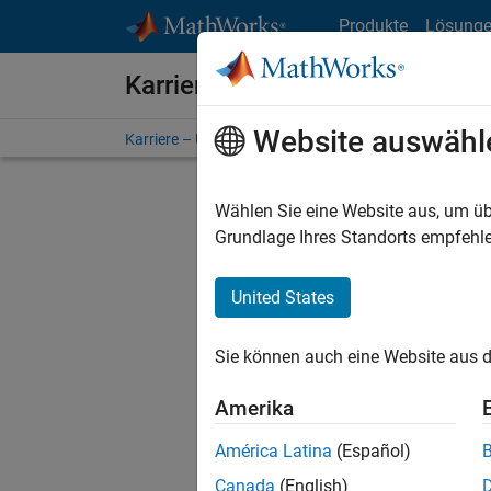
Weiter zum Inhalt
Produkte
Lösung
Karriere bei MathWorks
Website auswähl
Karriere – Übersicht
Stellensuche
Niederlassunge
Wählen Sie eine Website aus, um üb
Grundlage Ihres Standorts empfehle
United States
Derzeit
Sie könn
Sie können auch eine Website aus d
Stellen f
Aktualis
Amerika
Es wurde
América Latina
(Español)
Region a
Canada
(English)