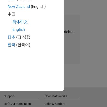
New Zealand
(English)
中国
alent Network beitreten
简体中文
English
Sie personalisierte Stellenangebote, Berichte
日本
(日本語)
und Unternehmensneuigkeiten.
한국
(한국어)
Melden Sie sich noch heute an
Support
Über MathWorks
Hilfe zur Installation
Jobs & Karriere