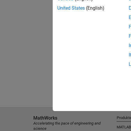
United States
(English)
F
F
I
I
MathWorks
Produkt
Accelerating the pace of engineering and
MATLAB
science