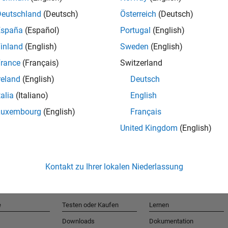
Deutschland
(Deutsch)
Österreich
(Deutsch)
España
(Español)
Portugal
(English)
T
inland
(English)
Sweden
(English)
rance
(Français)
Switzerland
Erhalten 
reland
(English)
Deutsch
talia
(Italiano)
English
Luxembourg
(English)
Français
United Kingdom
(English)
Kontakt zu Ihrer lokalen Niederlassung
e
Testen oder Kaufen
Lernen
Downloads
Dokumentation