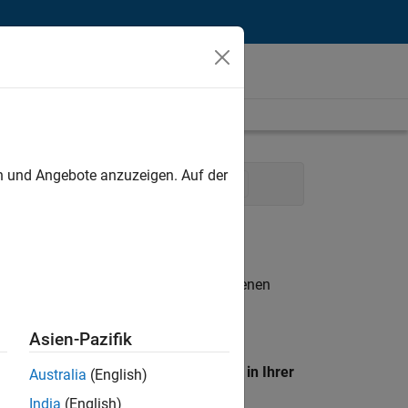
unt
en und Angebote anzuzeigen. Auf der
ing Services
Business Model Team
n entsprechen.
eigen
. Wenn Sie noch immer keine offenen
 Mitglied unseres
Talent-Netzwerks
, um
Asien-Pazifik
en Standort, um alle Stellenangebote in Ihrer
Australia
(English)
India
(English)