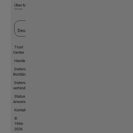
Über MathWorks
Website auswählen
Deutschland
Trust
Center
Handelsmarken
Datenschutz-
Richtlinien
Datendiebstahl
verhindern
Status von
Anwendungen
Kontakt
©
1994-
2026