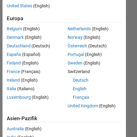
offenen
United States
(English)
Stellen,
die
Europa
Ihren
Suchkriterien
Belgium
(English)
Netherlands
(English)
entsprechen.
Denmark
(English)
Norway
(English)
Sie
Deutschland
(Deutsch)
Österreich
(Deutsch)
können
die
España
(Español)
Portugal
(English)
Suchkriterien
Finland
(English)
Sweden
(English)
weiter
France
(Français)
Switzerland
fassen
oder
Ireland
(English)
Deutsch
alle
Italia
(Italiano)
English
Stellenangebote
Luxembourg
(English)
Français
anzeigen
.
Wenn
United Kingdom
(English)
Sie
Asien-Pazifik
noch
immer
Australia
(English)
keine