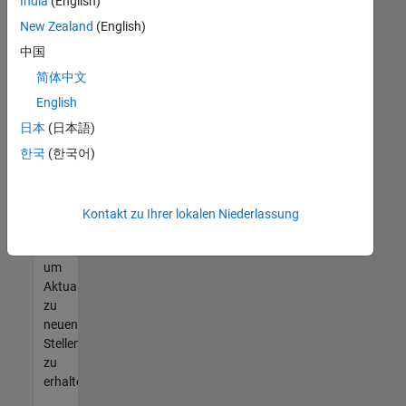
offenen
India
(English)
Stellen
New Zealand
(English)
finden
中国
können,
die
简体中文
Ihren
English
Qualifikationen
日本
(日本語)
entsprechen,
werden
한국
(한국어)
Sie
Mitglied
unseres
Kontakt zu Ihrer lokalen Niederlassung
Talent-
Netzwerks
,
um
Aktualisierungen
zu
neuen
Stellenangeboten
zu
erhalten.