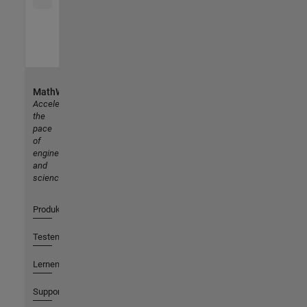
MathWorks
Accelerating
the
pace
of
engineering
and
science
Produkte
Testen oder Kaufen
Lernen
Support