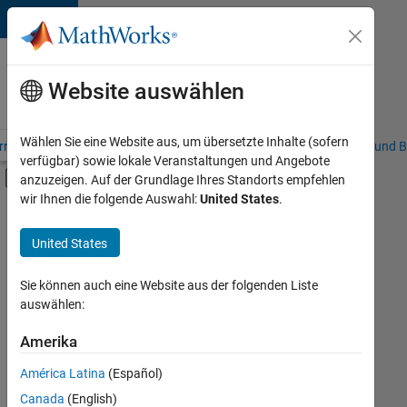
Weiter zum Inhalt
Karriere
bei
Website auswählen
MathWorks
Wählen Sie eine Website aus, um übersetzte Inhalte (sofern
riere – Übersicht
Stellensuche
Niederlassungen
Studierende und B
verfügbar) sowie lokale Veranstaltungen und Angebote
Umschaltung für Off-Canvas-Navigation
anzuzeigen. Auf der Grundlage Ihres Standorts empfehlen
Hauptinhalt
wir Ihnen die folgende Auswahl:
United States
.
FILTER:
Commercial Sales
United States
+
3
Sales Operations
Business Model Team
Sie können auch eine Website aus der folgenden Liste
auswählen:
Human Resources
Amerika
Derzeit
gibt
América Latina
(Español)
es
keine
Canada
(English)