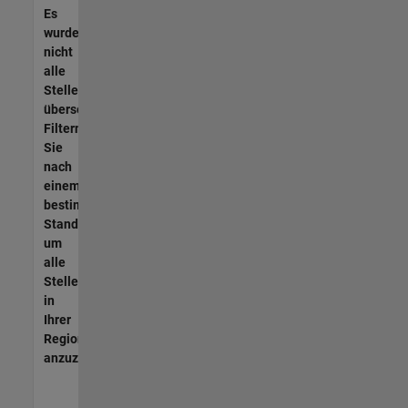
Es
wurden
nicht
alle
Stellen
übersetzt.
Filtern
Sie
nach
einem
bestimmten
Standort,
um
alle
Stellenangebote
in
Ihrer
Region
anzuzeigen.