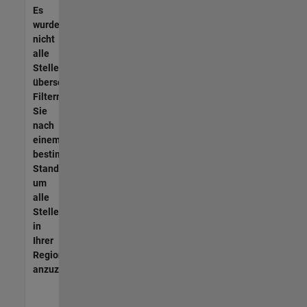
Es
wurden
nicht
alle
Stellen
übersetzt.
Filtern
Sie
nach
einem
bestimmten
Standort,
um
alle
Stellenangebote
in
Ihrer
Region
anzuzeigen.