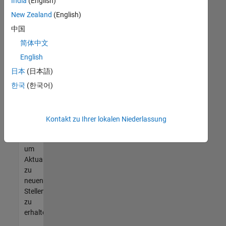
offenen
India
(English)
Stellen
New Zealand
(English)
finden
中国
können,
die
简体中文
Ihren
English
Qualifikationen
日本
(日本語)
entsprechen,
werden
한국
(한국어)
Sie
Mitglied
unseres
Kontakt zu Ihrer lokalen Niederlassung
Talent-
Netzwerks
,
um
Aktualisierungen
zu
neuen
Stellenangeboten
zu
erhalten.