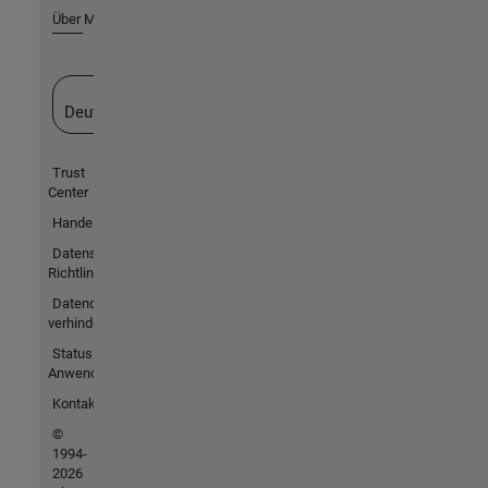
Über MathWorks
Website auswählen
Deutschland
Trust
Center
Handelsmarken
Datenschutz-
Richtlinien
Datendiebstahl
verhindern
Status von
Anwendungen
Kontakt
©
1994-
2026