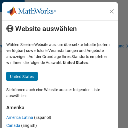
Weiter zum Inhalt
Karriere
bei
Website auswählen
MathWorks
Wählen Sie eine Website aus, um übersetzte Inhalte (sofern
riere – Übersicht
Stellensuche
Niederlassungen
Studierende und B
verfügbar) sowie lokale Veranstaltungen und Angebote
Umschaltung für Off-Canvas-Navigation
anzuzeigen. Auf der Grundlage Ihres Standorts empfehlen
Hauptinhalt
wir Ihnen die folgende Auswahl:
United States
.
FILTER:
Commercial Sales
United States
+
4
Education Sales
Inside Sales
Sie können auch eine Website aus der folgenden Liste
auswählen:
Marketing Communications
Business Model Team
Amerika
Derzeit
gibt
América Latina
(Español)
es
keine
Canada
(English)