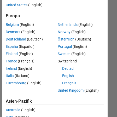
offenen
United States
(English)
Stellen,
die
Europa
Ihren
Suchkriterien
Belgium
(English)
Netherlands
(English)
entsprechen.
Denmark
(English)
Norway
(English)
Sie
Deutschland
(Deutsch)
Österreich
(Deutsch)
können
die
España
(Español)
Portugal
(English)
Suchkriterien
Finland
(English)
Sweden
(English)
weiter
France
(Français)
Switzerland
fassen
oder
Ireland
(English)
Deutsch
alle
Italia
(Italiano)
English
Stellenangebote
Luxembourg
(English)
Français
anzeigen
.
Wenn
United Kingdom
(English)
Sie
Asien-Pazifik
noch
immer
Australia
(English)
keine