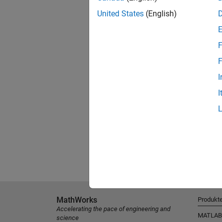
United States
(English)
F
F
I
I
MathWorks
Produkt
Accelerating the pace of engineering and
MATLAB
science