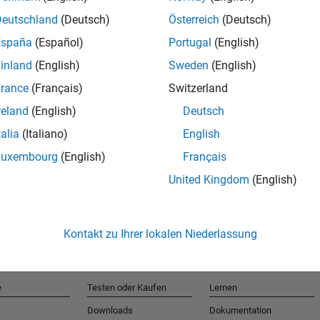
Deutschland
(Deutsch)
Österreich
(Deutsch)
España
(Español)
Portugal
(English)
T
inland
(English)
Sweden
(English)
rance
(Français)
Switzerland
Erhalten 
reland
(English)
Deutsch
talia
(Italiano)
English
Luxembourg
(English)
Français
United Kingdom
(English)
Kontakt zu Ihrer lokalen Niederlassung
e
Testen oder Kaufen
Lernen
Downloads
Dokumentation