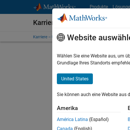
Weiter zum Inhalt
Produkte
Lösung
Karriere bei MathWorks
Website auswähl
Karriere – Übersicht
Stellensuche
Niederlassunge
Wählen Sie eine Website aus, um üb
FILTER:
Grundlage Ihres Standorts empfehle
United States
Derzeit
Sie könn
Sie können auch eine Website aus d
Stellen f
Aktualis
Amerika
Es wurde
América Latina
(Español)
Region a
Canada
(English)