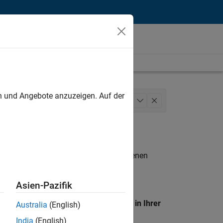
unt
en und Angebote anzuzeigen. Auf der
keting Services
+
1
n entsprechen.
eigen
. Wenn Sie noch immer keine offenen
 Mitglied unseres
Talent-Netzwerks
, um
Asien-Pazifik
en Standort, um alle Stellenangebote in Ihrer
Australia
(English)
India
(English)