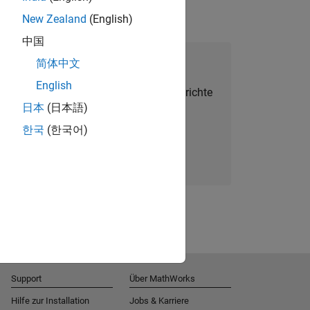
New Zealand
(English)
中国
alent Network beitreten
简体中文
English
Sie personalisierte Stellenangebote, Berichte
日本
(日本語)
und Unternehmensneuigkeiten.
한국
(한국어)
Melden Sie sich noch heute an
Support
Über MathWorks
Hilfe zur Installation
Jobs & Karriere