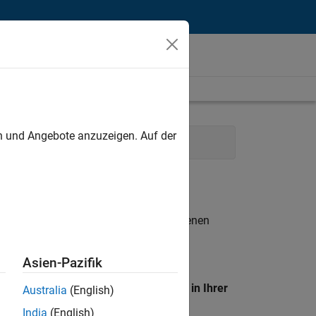
unt
en und Angebote anzuzeigen. Auf der
n Resources
Legal
n entsprechen.
eigen
. Wenn Sie noch immer keine offenen
 Mitglied unseres
Talent-Netzwerks
, um
Asien-Pazifik
en Standort, um alle Stellenangebote in Ihrer
Australia
(English)
India
(English)