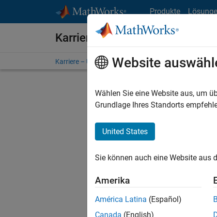
Weiter zum Inhalt
Produkte
Lösung
Karriere bei MathWorks
Website auswähl
Karriere – Übersicht
Stellensuche
Niederlassunge
Wählen Sie eine Website aus, um üb
Grundlage Ihres Standorts empfehle
United States
Derzeit
Sie könn
Sie können auch eine Website aus d
Stellen f
Aktualis
Amerika
Es wurde
América Latina
(Español)
Region a
Canada
(English)