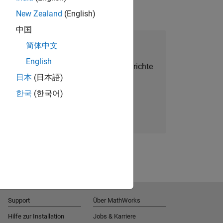
New Zealand
(English)
中国
alent Network beitreten
简体中文
English
Sie personalisierte Stellenangebote, Berichte
日本
(日本語)
und Unternehmensneuigkeiten.
한국
(한국어)
Melden Sie sich noch heute an
Support
Über MathWorks
Hilfe zur Installation
Jobs & Karriere