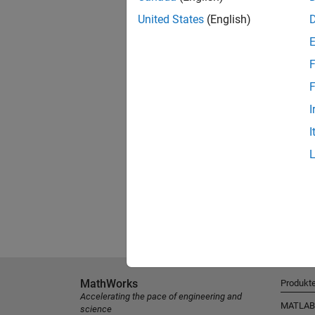
United States
(English)
F
F
I
I
MathWorks
Produkt
Accelerating the pace of engineering and
MATLAB
science