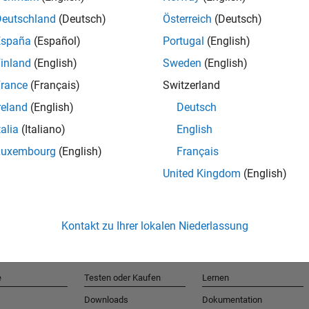
Deutschland
(Deutsch)
Österreich
(Deutsch)
España
(Español)
Portugal
(English)
T
inland
(English)
Sweden
(English)
rance
(Français)
Switzerland
Erhalten 
reland
(English)
Deutsch
talia
(Italiano)
English
Luxembourg
(English)
Français
United Kingdom
(English)
Kontakt zu Ihrer lokalen Niederlassung
e
Testen oder Kaufen
Lernen
Downloads
Dokumentation