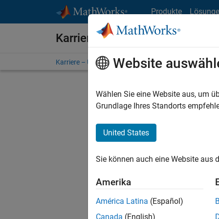
Weiter zum Inhalt
Produkte
Lösung
Karriere bei MathWorks
Website auswähl
Karriere – Übersicht
Stellensuche
Niederlassunge
Wählen Sie eine Website aus, um üb
FILTER:
Grundlage Ihres Standorts empfehle
United States
Derzeit
Sie könn
Sie können auch eine Website aus d
Stellen f
Aktualis
Amerika
Es wurde
América Latina
(Español)
Region a
Canada
(English)