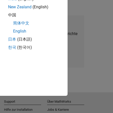
New Zealand
(English)
中国
alent Network beitreten
简体中文
English
Sie personalisierte Stellenangebote, Berichte
日本
(日本語)
und Unternehmensneuigkeiten.
한국
(한국어)
Melden Sie sich noch heute an
Support
Über MathWorks
Hilfe zur Installation
Jobs & Karriere