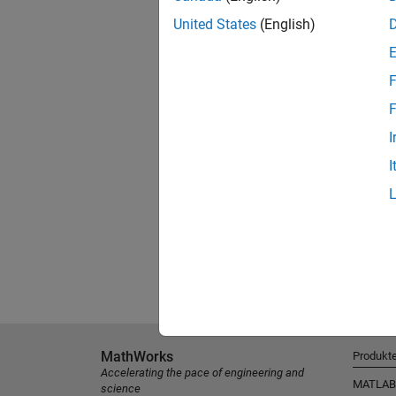
United States
(English)
F
F
I
I
MathWorks
Produkt
Accelerating the pace of engineering and
MATLAB
science