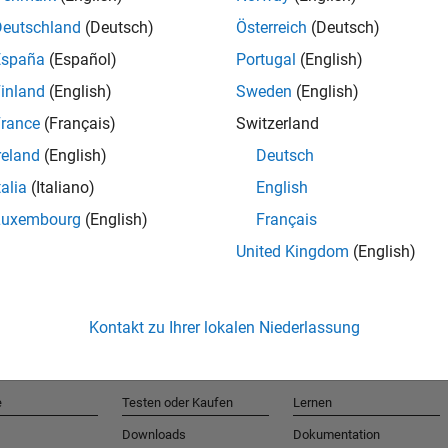
Deutschland
(Deutsch)
Österreich
(Deutsch)
España
(Español)
Portugal
(English)
T
inland
(English)
Sweden
(English)
rance
(Français)
Switzerland
Erhalten 
reland
(English)
Deutsch
talia
(Italiano)
English
Luxembourg
(English)
Français
United Kingdom
(English)
Kontakt zu Ihrer lokalen Niederlassung
e
Testen oder Kaufen
Lernen
Downloads
Dokumentation