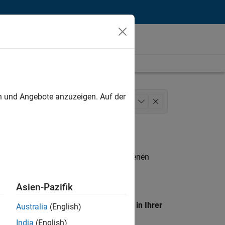
unt
en und Angebote anzuzeigen. Auf der
Marketing Services
+
1
n entsprechen.
eigen
. Wenn Sie noch immer keine offenen
 Mitglied unseres
Talent-Netzwerks
, um
Asien-Pazifik
en Standort, um alle Stellenangebote in Ihrer
Australia
(English)
India
(English)