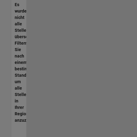
Es
wurden
nicht
alle
Stellen
übersetzt.
Filtern
Sie
nach
einem
bestimmten
Standort,
um
alle
Stellenangebote
in
Ihrer
Region
anzuzeigen.