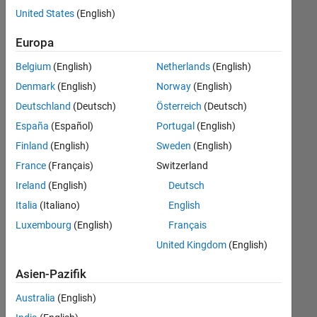
offenen
United States
(English)
Stellen,
die
Europa
Ihren
Suchkriterien
Belgium
(English)
Netherlands
(English)
entsprechen.
Denmark
(English)
Norway
(English)
Sie
Deutschland
(Deutsch)
Österreich
(Deutsch)
können
die
España
(Español)
Portugal
(English)
Suchkriterien
Finland
(English)
Sweden
(English)
weiter
France
(Français)
Switzerland
fassen
oder
Ireland
(English)
Deutsch
alle
Italia
(Italiano)
English
Stellenangebote
Luxembourg
(English)
Français
anzeigen
.
Wenn
United Kingdom
(English)
Sie
Asien-Pazifik
noch
immer
Australia
(English)
keine