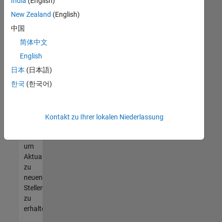
offenen
India
(English)
Stellen
New Zealand
(English)
finden
中国
können,
die
简体中文
Ihren
English
Qualifikationen
日本
(日本語)
entsprechen,
werden
한국
(한국어)
Sie
Mitglied
unseres
Kontakt zu Ihrer lokalen Niederlassung
Talent-
Netzwerks
,
um
Aktualisierungen
zu
neuen
Stellenangeboten
zu
erhalten.