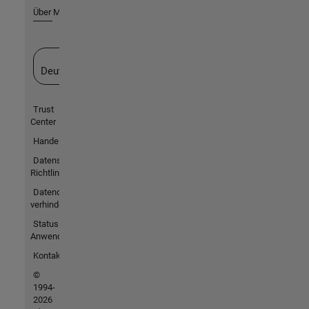
Über MathWorks
Website auswählen
Deutschland
Trust
Center
Handelsmarken
Datenschutz-
Richtlinien
Datendiebstahl
verhindern
Status von
Anwendungen
Kontakt
©
1994-
2026