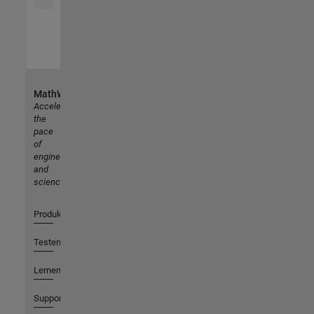
MathWorks
Accelerating
the
pace
of
engineering
and
science
Produkte
Testen oder Kaufen
Lernen
Support