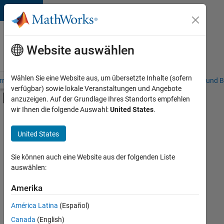
Weiter zum Inhalt
Karriere
bei
Website auswählen
MathWorks
Wählen Sie eine Website aus, um übersetzte Inhalte (sofern
riere – Übersicht
Stellensuche
Niederlassungen
Studierende und B
verfügbar) sowie lokale Veranstaltungen und Angebote
Umschaltung für Off-Canvas-Navigation
anzuzeigen. Auf der Grundlage Ihres Standorts empfehlen
Hauptinhalt
wir Ihnen die folgende Auswahl:
United States
.
FILTER:
Information Technology
United States
+
3
Commercial Sales
Marketing Communications
Sie können auch eine Website aus der folgenden Liste
auswählen:
Human Resources
Amerika
Derzeit
gibt
América Latina
(Español)
es
keine
Canada
(English)