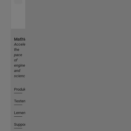
MathWorks
Accelerating
the
pace
of
engineering
and
science
Produkte
Testen oder Kaufen
Lernen
Support