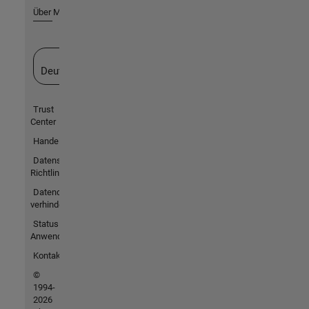
Über MathWorks
Website auswählen
Deutschland
Trust
Center
Handelsmarken
Datenschutz-
Richtlinien
Datendiebstahl
verhindern
Status von
Anwendungen
Kontakt
©
1994-
2026