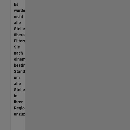
Es
wurden
nicht
alle
Stellen
übersetzt.
Filtern
Sie
nach
einem
bestimmten
Standort,
um
alle
Stellenangebote
in
Ihrer
Region
anzuzeigen.