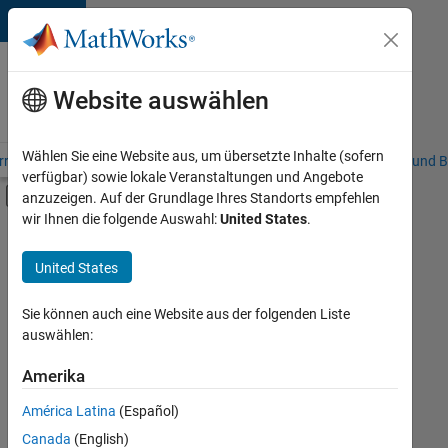
Weiter zum Inhalt
Karriere
bei
Website auswählen
MathWorks
Wählen Sie eine Website aus, um übersetzte Inhalte (sofern
riere – Übersicht
Stellensuche
Niederlassungen
Studierende und B
verfügbar) sowie lokale Veranstaltungen und Angebote
Umschaltung für Off-Canvas-Navigation
anzuzeigen. Auf der Grundlage Ihres Standorts empfehlen
Hauptinhalt
wir Ihnen die folgende Auswahl:
United States
.
FILTER:
Information Technology
United States
+
4
Commercial Sales
Inside Sales
Sie können auch eine Website aus der folgenden Liste
auswählen:
Finance and Operations
Human Resources
Amerika
Derzeit
gibt
América Latina
(Español)
es
keine
Canada
(English)