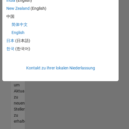
offenen
India
(English)
Stellen
New Zealand
(English)
finden
中国
können,
die
简体中文
Ihren
English
Qualifikationen
日本
(日本語)
entsprechen,
werden
한국
(한국어)
Sie
Mitglied
unseres
Kontakt zu Ihrer lokalen Niederlassung
Talent-
Netzwerks
,
um
Aktualisierungen
zu
neuen
Stellenangeboten
zu
erhalten.