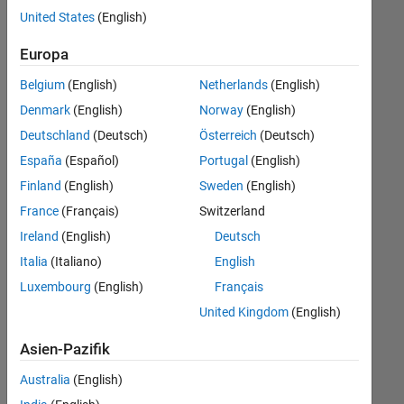
offenen
United States
(English)
Stellen,
die
Europa
Ihren
Suchkriterien
Belgium
(English)
Netherlands
(English)
entsprechen.
Denmark
(English)
Norway
(English)
Sie
Deutschland
(Deutsch)
Österreich
(Deutsch)
können
die
España
(Español)
Portugal
(English)
Suchkriterien
Finland
(English)
Sweden
(English)
weiter
France
(Français)
Switzerland
fassen
oder
Ireland
(English)
Deutsch
alle
Italia
(Italiano)
English
Stellenangebote
Luxembourg
(English)
Français
anzeigen
.
Wenn
United Kingdom
(English)
Sie
Asien-Pazifik
noch
immer
Australia
(English)
keine