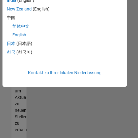
offenen
India
(English)
Stellen
New Zealand
(English)
finden
中国
können,
die
简体中文
Ihren
English
Qualifikationen
日本
(日本語)
entsprechen,
werden
한국
(한국어)
Sie
Mitglied
unseres
Kontakt zu Ihrer lokalen Niederlassung
Talent-
Netzwerks
,
um
Aktualisierungen
zu
neuen
Stellenangeboten
zu
erhalten.