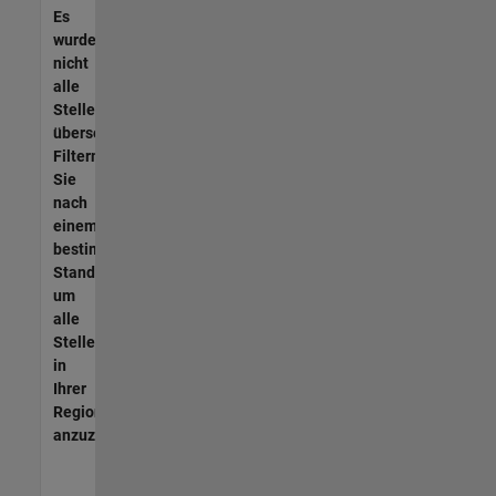
Es
wurden
nicht
alle
Stellen
übersetzt.
Filtern
Sie
nach
einem
bestimmten
Standort,
um
alle
Stellenangebote
in
Ihrer
Region
anzuzeigen.