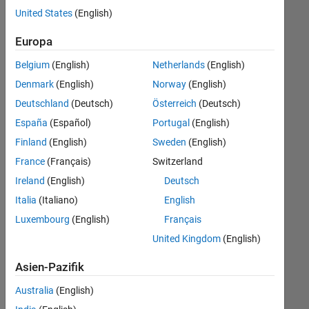
offenen
United States
(English)
Stellen,
die
Europa
Ihren
Suchkriterien
Belgium
(English)
Netherlands
(English)
entsprechen.
Denmark
(English)
Norway
(English)
Sie
Deutschland
(Deutsch)
Österreich
(Deutsch)
können
die
España
(Español)
Portugal
(English)
Suchkriterien
Finland
(English)
Sweden
(English)
weiter
France
(Français)
Switzerland
fassen
oder
Ireland
(English)
Deutsch
alle
Italia
(Italiano)
English
Stellenangebote
Luxembourg
(English)
Français
anzeigen
.
Wenn
United Kingdom
(English)
Sie
Asien-Pazifik
noch
immer
Australia
(English)
keine