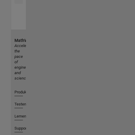
MathWorks
Accelerating
the
pace
of
engineering
and
science
Produkte
Testen oder Kaufen
Lernen
Support