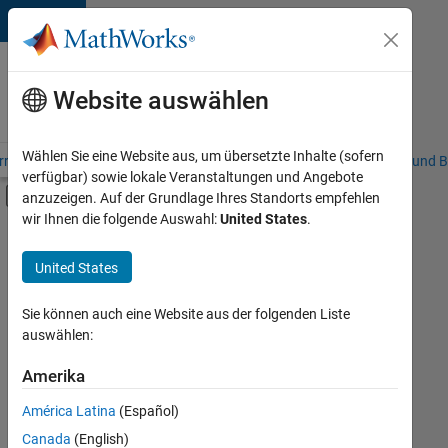
Weiter zum Inhalt
Karriere
bei
Website auswählen
MathWorks
Wählen Sie eine Website aus, um übersetzte Inhalte (sofern
riere – Übersicht
Stellensuche
Niederlassungen
Studierende und B
verfügbar) sowie lokale Veranstaltungen und Angebote
Umschaltung für Off-Canvas-Navigation
anzuzeigen. Auf der Grundlage Ihres Standorts empfehlen
Hauptinhalt
wir Ihnen die folgende Auswahl:
United States
.
FILTER:
Commercial Sales
United States
+
4
Customer Support
Marketing Communications
Sie können auch eine Website aus der folgenden Liste
auswählen:
Marketing Services
Human Resources
Amerika
Derzeit
gibt
América Latina
(Español)
es
keine
Canada
(English)