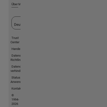
Über MathWorks
Website auswählen
Deutschland
Trust
Center
Handelsmarken
Datenschutz-
Richtlinien
Datendiebstahl
verhindern
Status von
Anwendungen
Kontakt
©
1994-
2026