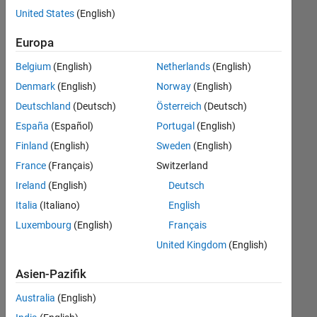
offenen
United States
(English)
Stellen,
die
Europa
Ihren
Suchkriterien
Belgium
(English)
Netherlands
(English)
entsprechen.
Denmark
(English)
Norway
(English)
Sie
Deutschland
(Deutsch)
Österreich
(Deutsch)
können
die
España
(Español)
Portugal
(English)
Suchkriterien
Finland
(English)
Sweden
(English)
weiter
France
(Français)
Switzerland
fassen
oder
Ireland
(English)
Deutsch
alle
Italia
(Italiano)
English
Stellenangebote
Luxembourg
(English)
Français
anzeigen
.
Wenn
United Kingdom
(English)
Sie
Asien-Pazifik
noch
immer
Australia
(English)
keine