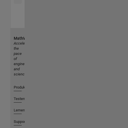
MathWorks
Accelerating
the
pace
of
engineering
and
science
Produkte
Testen oder Kaufen
Lernen
Support