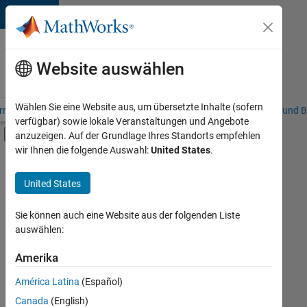
Weiter zum Inhalt
Karriere
bei
Website auswählen
MathWorks
Wählen Sie eine Website aus, um übersetzte Inhalte (sofern
riere – Übersicht
Stellensuche
Niederlassungen
Studierende und B
verfügbar) sowie lokale Veranstaltungen und Angebote
Umschaltung für Off-Canvas-Navigation
anzuzeigen. Auf der Grundlage Ihres Standorts empfehlen
Hauptinhalt
wir Ihnen die folgende Auswahl:
United States
.
FILTER:
Commercial Sales
United States
+
3
Customer Support
Marketing Communications
Sie können auch eine Website aus der folgenden Liste
auswählen:
Human Resources
Amerika
Derzeit
gibt
América Latina
(Español)
es
keine
Canada
(English)