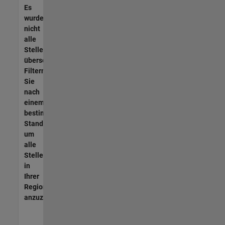
Es
wurden
nicht
alle
Stellen
übersetzt.
Filtern
Sie
nach
einem
bestimmten
Standort,
um
alle
Stellenangebote
in
Ihrer
Region
anzuzeigen.