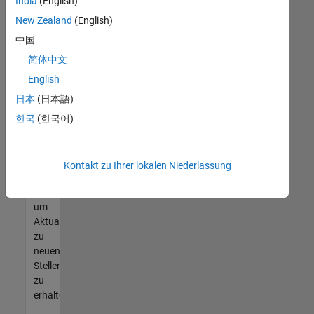
offenen
India
(English)
Stellen
New Zealand
(English)
finden
中国
können,
die
简体中文
Ihren
English
Qualifikationen
日本
(日本語)
entsprechen,
werden
한국
(한국어)
Sie
Mitglied
unseres
Kontakt zu Ihrer lokalen Niederlassung
Talent-
Netzwerks
,
um
Aktualisierungen
zu
neuen
Stellenangeboten
zu
erhalten.