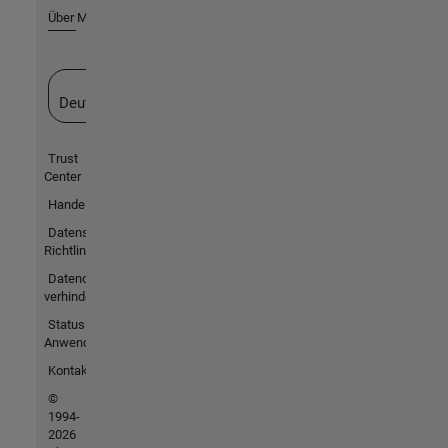
Über MathWorks
Website auswählen
Deutschland
Trust
Center
Handelsmarken
Datenschutz-
Richtlinien
Datendiebstahl
verhindern
Status von
Anwendungen
Kontakt
©
1994-
2026