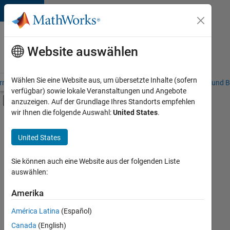
Weiter zum Inhalt
Karriere
bei
Website auswählen
MathWorks
Wählen Sie eine Website aus, um übersetzte Inhalte (sofern
riere – Übersicht
Stellensuche
Niederlassungen
Studierende und B
verfügbar) sowie lokale Veranstaltungen und Angebote
Umschaltung für Off-Canvas-Navigation
anzuzeigen. Auf der Grundlage Ihres Standorts empfehlen
Hauptinhalt
wir Ihnen die folgende Auswahl:
United States
.
FILTER:
Commercial Sales
United States
+
3
Customer Support
Inside Sales
Sie können auch eine Website aus der folgenden Liste
auswählen:
Finance and Operations
Amerika
Derzeit
gibt
América Latina
(Español)
es
keine
Canada
(English)