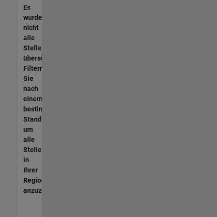
Es
wurden
nicht
alle
Stellen
übersetzt.
Filtern
Sie
nach
einem
bestimmten
Standort,
um
alle
Stellenangebote
in
Ihrer
Region
anzuzeigen.