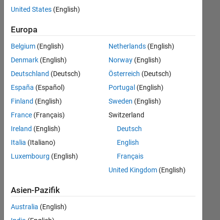
offenen
United States
(English)
Stellen,
die
Europa
Ihren
Suchkriterien
Belgium
(English)
Netherlands
(English)
entsprechen.
Denmark
(English)
Norway
(English)
Sie
Deutschland
(Deutsch)
Österreich
(Deutsch)
können
die
España
(Español)
Portugal
(English)
Suchkriterien
Finland
(English)
Sweden
(English)
weiter
France
(Français)
Switzerland
fassen
oder
Ireland
(English)
Deutsch
alle
Italia
(Italiano)
English
Stellenangebote
Luxembourg
(English)
Français
anzeigen
.
Wenn
United Kingdom
(English)
Sie
Asien-Pazifik
noch
immer
Australia
(English)
keine