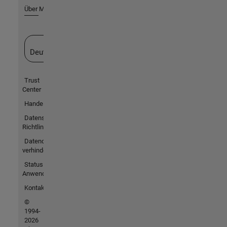
Über MathWorks
Website auswählen
Deutschland
Trust
Center
Handelsmarken
Datenschutz-
Richtlinien
Datendiebstahl
verhindern
Status von
Anwendungen
Kontakt
©
1994-
2026