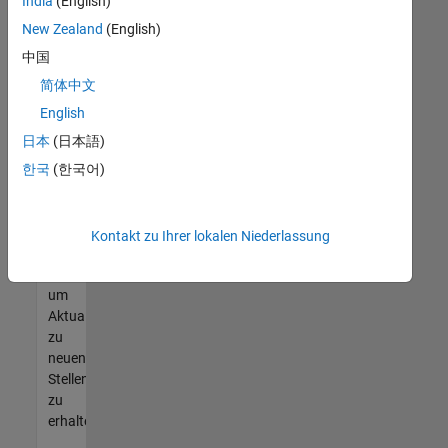
offenen
India
(English)
Stellen
New Zealand
(English)
finden
中国
können,
die
简体中文
Ihren
English
Qualifikationen
日本
(日本語)
entsprechen,
werden
한국
(한국어)
Sie
Mitglied
unseres
Kontakt zu Ihrer lokalen Niederlassung
Talent-
Netzwerks
,
um
Aktualisierungen
zu
neuen
Stellenangeboten
zu
erhalten.