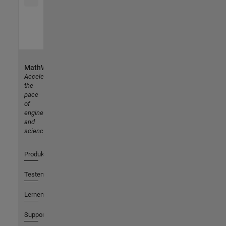
MathWorks
Accelerating
the
pace
of
engineering
and
science
Produkte
Testen oder Kaufen
Lernen
Support