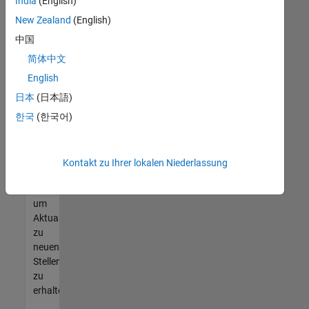
offenen
India
(English)
Stellen
New Zealand
(English)
finden
中国
können,
die
简体中文
Ihren
English
Qualifikationen
日本
(日本語)
entsprechen,
werden
한국
(한국어)
Sie
Mitglied
unseres
Kontakt zu Ihrer lokalen Niederlassung
Talent-
Netzwerks
,
um
Aktualisierungen
zu
neuen
Stellenangeboten
zu
erhalten.