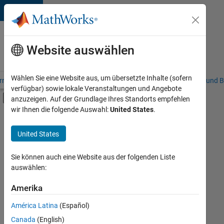
Weiter zum Inhalt
Karriere
bei
Website auswählen
MathWorks
Wählen Sie eine Website aus, um übersetzte Inhalte (sofern
riere – Übersicht
Stellensuche
Niederlassungen
Studierende und B
verfügbar) sowie lokale Veranstaltungen und Angebote
Umschaltung für Off-Canvas-Navigation
anzuzeigen. Auf der Grundlage Ihres Standorts empfehlen
Hauptinhalt
wir Ihnen die folgende Auswahl:
United States
.
FILTER:
Commercial Sales
United States
+
3
Education Sales
Inside Sales
Sie können auch eine Website aus der folgenden Liste
auswählen:
Marketing Communications
Amerika
Derzeit
gibt
América Latina
(Español)
es
keine
Canada
(English)