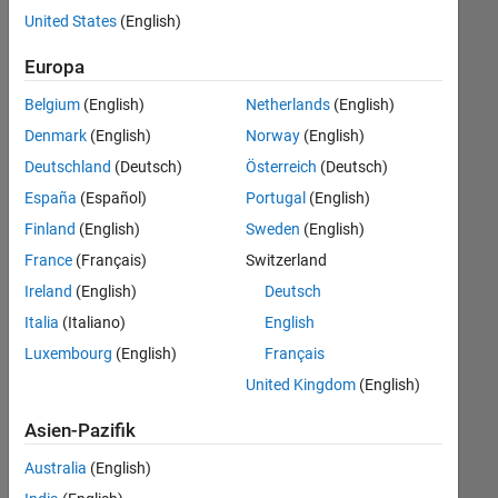
offenen
United States
(English)
Stellen,
die
Europa
Ihren
Suchkriterien
Belgium
(English)
Netherlands
(English)
entsprechen.
Denmark
(English)
Norway
(English)
Sie
Deutschland
(Deutsch)
Österreich
(Deutsch)
können
die
España
(Español)
Portugal
(English)
Suchkriterien
Finland
(English)
Sweden
(English)
weiter
France
(Français)
Switzerland
fassen
oder
Ireland
(English)
Deutsch
alle
Italia
(Italiano)
English
Stellenangebote
Luxembourg
(English)
Français
anzeigen
.
Wenn
United Kingdom
(English)
Sie
Asien-Pazifik
noch
immer
Australia
(English)
keine