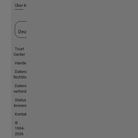
Über MathWorks
Website auswählen
Deutschland
Trust
Center
Handelsmarken
Datenschutz-
Richtlinien
Datendiebstahl
verhindern
Status von
Anwendungen
Kontakt
©
1994-
2026