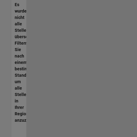
Es
wurden
nicht
alle
Stellen
übersetzt.
Filtern
Sie
nach
einem
bestimmten
Standort,
um
alle
Stellenangebote
in
Ihrer
Region
anzuzeigen.