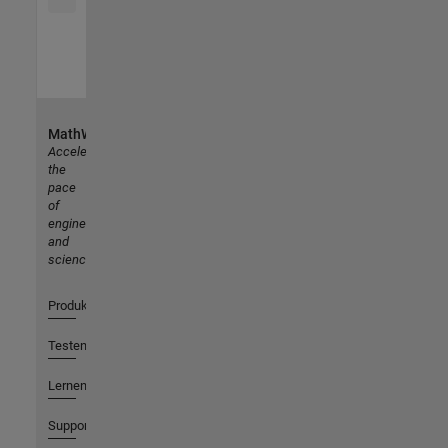
MathWorks
Accelerating
the
pace
of
engineering
and
science
Produkte
Testen oder Kaufen
Lernen
Support