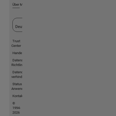
Über MathWorks
Website auswählen
Deutschland
Trust
Center
Handelsmarken
Datenschutz-
Richtlinien
Datendiebstahl
verhindern
Status von
Anwendungen
Kontakt
©
1994-
2026