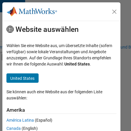
Weiter zum Inhalt
Karriere
bei
Website auswählen
MathWorks
Wählen Sie eine Website aus, um übersetzte Inhalte (sofern
riere – Übersicht
Stellensuche
Niederlassungen
Studierende und B
verfügbar) sowie lokale Veranstaltungen und Angebote
Umschaltung für Off-Canvas-Navigation
anzuzeigen. Auf der Grundlage Ihres Standorts empfehlen
Hauptinhalt
wir Ihnen die folgende Auswahl:
United States
.
FILTER:
Information Technology
United States
+
4
Commercial Sales
Education Sales
Sie können auch eine Website aus der folgenden Liste
auswählen:
Marketing Services
Legal
Amerika
Derzeit
gibt
América Latina
(Español)
es
keine
Canada
(English)