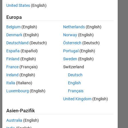
offenen
United States
(English)
Stellen,
die
Europa
Ihren
Suchkriterien
Belgium
(English)
Netherlands
(English)
entsprechen.
Denmark
(English)
Norway
(English)
Sie
Deutschland
(Deutsch)
Österreich
(Deutsch)
können
die
España
(Español)
Portugal
(English)
Suchkriterien
Finland
(English)
Sweden
(English)
weiter
France
(Français)
Switzerland
fassen
oder
Ireland
(English)
Deutsch
alle
Italia
(Italiano)
English
Stellenangebote
Luxembourg
(English)
Français
anzeigen
.
Wenn
United Kingdom
(English)
Sie
Asien-Pazifik
noch
immer
Australia
(English)
keine