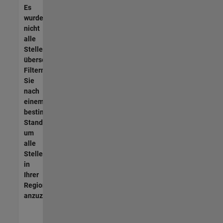
Es
wurden
nicht
alle
Stellen
übersetzt.
Filtern
Sie
nach
einem
bestimmten
Standort,
um
alle
Stellenangebote
in
Ihrer
Region
anzuzeigen.