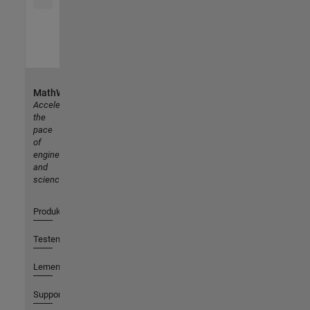
MathWorks
Accelerating
the
pace
of
engineering
and
science
Produkte
Testen oder Kaufen
Lernen
Support