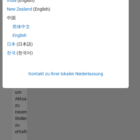
offenen
India
(English)
Stellen
New Zealand
(English)
finden
中国
können,
die
简体中文
Ihren
English
Qualifikationen
日本
(日本語)
entsprechen,
werden
한국
(한국어)
Sie
Mitglied
unseres
Kontakt zu Ihrer lokalen Niederlassung
Talent-
Netzwerks
,
um
Aktualisierungen
zu
neuen
Stellenangeboten
zu
erhalten.