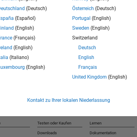
Deutschland
(Deutsch)
Österreich
(Deutsch)
España
(Español)
Portugal
(English)
T
inland
(English)
Sweden
(English)
rance
(Français)
Switzerland
Erhalten 
reland
(English)
Deutsch
talia
(Italiano)
English
Luxembourg
(English)
Français
United Kingdom
(English)
Kontakt zu Ihrer lokalen Niederlassung
e
Testen oder Kaufen
Lernen
Downloads
Dokumentation