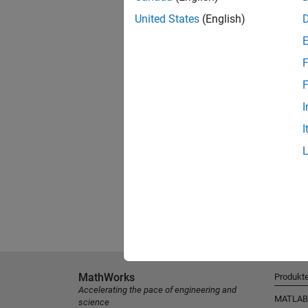
United States
(English)
F
F
I
I
MathWorks
Produkt
Accelerating the pace of engineering and
MATLAB
science