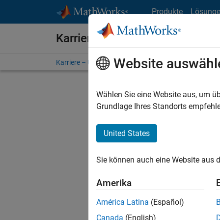
Weiter zum Inhalt
Produkte
Lösung
Karriere bei MathWorks
Website auswähl
Karriere – Übersicht
Stellensuche
Niederlassunge
Wählen Sie eine Website aus, um üb
Grundlage Ihres Standorts empfehle
United States
Derzeit
Sie könn
Sie können auch eine Website aus d
Stellen f
Aktualis
Amerika
Es wurde
América Latina
(Español)
Region a
Canada
(English)