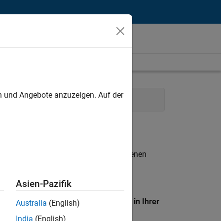
unt
en und Angebote anzuzeigen. Auf der
mmunications
Marketing Services
n entsprechen.
eigen
. Wenn Sie noch immer keine offenen
 Mitglied unseres
Talent-Netzwerks
, um
Asien-Pazifik
en Standort, um alle Stellenangebote in Ihrer
Australia
(English)
India
(English)