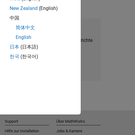
New Zealand
(English)
中国
alent Network beitreten
简体中文
English
Sie personalisierte Stellenangebote, Berichte
日本
(日本語)
und Unternehmensneuigkeiten.
한국
(한국어)
Melden Sie sich noch heute an
Support
Über MathWorks
Hilfe zur Installation
Jobs & Karriere