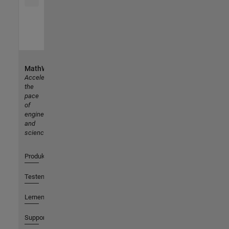
MathWorks
Accelerating
the
pace
of
engineering
and
science
Produkte
Testen oder Kaufen
Lernen
Support