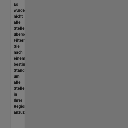
Es
wurden
nicht
alle
Stellen
übersetzt.
Filtern
Sie
nach
einem
bestimmten
Standort,
um
alle
Stellenangebote
in
Ihrer
Region
anzuzeigen.