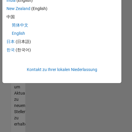
offenen
India
(English)
Stellen
New Zealand
(English)
finden
中国
können,
die
简体中文
Ihren
English
Qualifikationen
日本
(日本語)
entsprechen,
werden
한국
(한국어)
Sie
Mitglied
unseres
Kontakt zu Ihrer lokalen Niederlassung
Talent-
Netzwerks
,
um
Aktualisierungen
zu
neuen
Stellenangeboten
zu
erhalten.