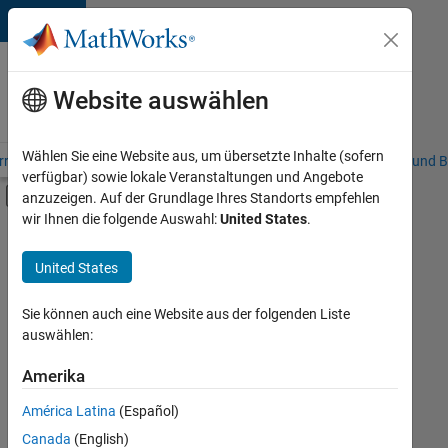
Weiter zum Inhalt
Karriere
bei
Website auswählen
MathWorks
Wählen Sie eine Website aus, um übersetzte Inhalte (sofern
riere – Übersicht
Stellensuche
Niederlassungen
Studierende und B
verfügbar) sowie lokale Veranstaltungen und Angebote
Umschaltung für Off-Canvas-Navigation
anzuzeigen. Auf der Grundlage Ihres Standorts empfehlen
Hauptinhalt
wir Ihnen die folgende Auswahl:
United States
.
FILTER:
Information Technology
United States
+
4
Commercial Sales
Inside Sales
Sie können auch eine Website aus der folgenden Liste
auswählen:
Marketing Communications
Marketing Services
Amerika
Derzeit
gibt
América Latina
(Español)
es
keine
Canada
(English)