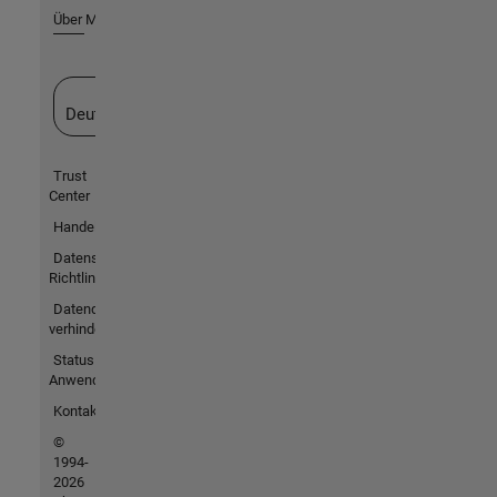
Über MathWorks
Website auswählen
Deutschland
Trust
Center
Handelsmarken
Datenschutz-
Richtlinien
Datendiebstahl
verhindern
Status von
Anwendungen
Kontakt
©
1994-
2026