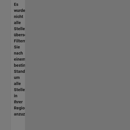
Es
wurden
nicht
alle
Stellen
übersetzt.
Filtern
Sie
nach
einem
bestimmten
Standort,
um
alle
Stellenangebote
in
Ihrer
Region
anzuzeigen.