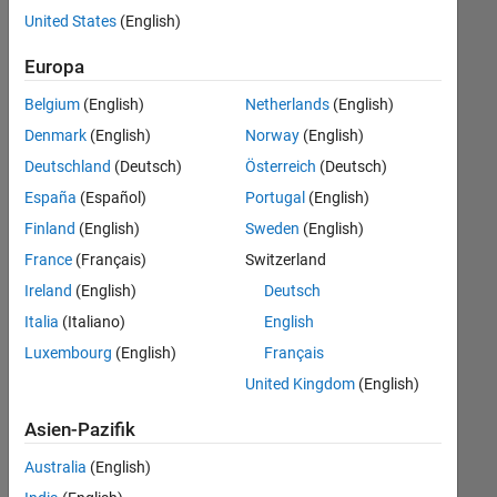
offenen
United States
(English)
Stellen,
die
Europa
Ihren
Suchkriterien
Belgium
(English)
Netherlands
(English)
entsprechen.
Denmark
(English)
Norway
(English)
Sie
Deutschland
(Deutsch)
Österreich
(Deutsch)
können
die
España
(Español)
Portugal
(English)
Suchkriterien
Finland
(English)
Sweden
(English)
weiter
France
(Français)
Switzerland
fassen
oder
Ireland
(English)
Deutsch
alle
Italia
(Italiano)
English
Stellenangebote
Luxembourg
(English)
Français
anzeigen
.
Wenn
United Kingdom
(English)
Sie
Asien-Pazifik
noch
immer
Australia
(English)
keine