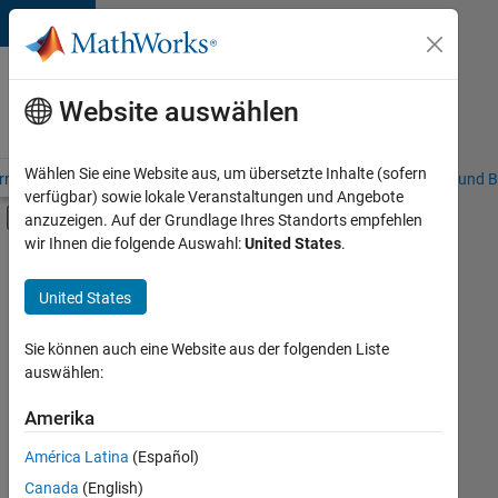
Weiter zum Inhalt
Karriere
bei
Website auswählen
MathWorks
Wählen Sie eine Website aus, um übersetzte Inhalte (sofern
riere – Übersicht
Stellensuche
Niederlassungen
Studierende und B
verfügbar) sowie lokale Veranstaltungen und Angebote
Umschaltung für Off-Canvas-Navigation
anzuzeigen. Auf der Grundlage Ihres Standorts empfehlen
Hauptinhalt
wir Ihnen die folgende Auswahl:
United States
.
FILTER:
Information Technology
United States
+
1
Commercial Sales
Sie können auch eine Website aus der folgenden Liste
auswählen:
Amerika
Derzeit
gibt
América Latina
(Español)
es
keine
Canada
(English)