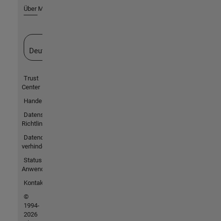
Über MathWorks
Website auswählen
Deutschland
Trust
Center
Handelsmarken
Datenschutz-
Richtlinien
Datendiebstahl
verhindern
Status von
Anwendungen
Kontakt
©
1994-
2026