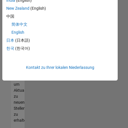
offenen
India
(English)
Stellen
New Zealand
(English)
finden
中国
können,
die
简体中文
Ihren
English
Qualifikationen
日本
(日本語)
entsprechen,
werden
한국
(한국어)
Sie
Mitglied
unseres
Kontakt zu Ihrer lokalen Niederlassung
Talent-
Netzwerks
,
um
Aktualisierungen
zu
neuen
Stellenangeboten
zu
erhalten.