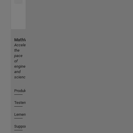
MathWorks
Accelerating
the
pace
of
engineering
and
science
Produkte
Testen oder Kaufen
Lernen
Support