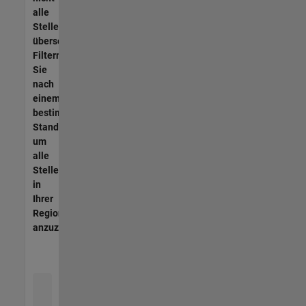
alle
Stellen
übersetzt.
Filtern
Sie
nach
einem
bestimmten
Standort,
um
alle
Stellenangebote
in
Ihrer
Region
anzuzeigen.