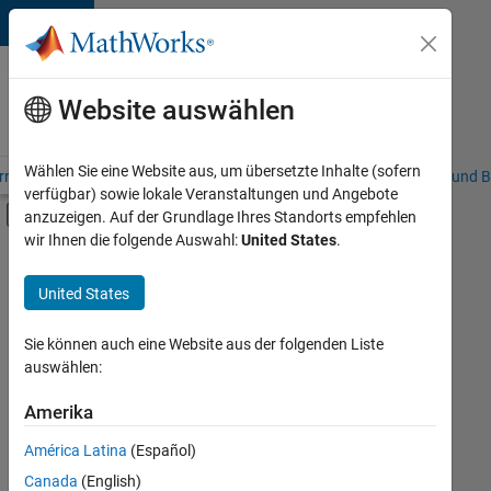
Weiter zum Inhalt
Karriere
bei
Website auswählen
MathWorks
Wählen Sie eine Website aus, um übersetzte Inhalte (sofern
riere – Übersicht
Stellensuche
Niederlassungen
Studierende und B
verfügbar) sowie lokale Veranstaltungen und Angebote
Umschaltung für Off-Canvas-Navigation
anzuzeigen. Auf der Grundlage Ihres Standorts empfehlen
Hauptinhalt
wir Ihnen die folgende Auswahl:
United States
.
FILTER:
Information Technology
United States
Sie können auch eine Website aus der folgenden Liste
Derzeit
auswählen:
gibt
es
Amerika
keine
offenen
América Latina
(Español)
Stellen,
die
Canada
(English)