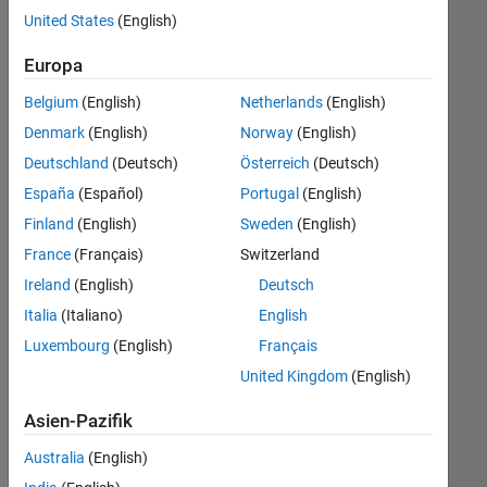
Ihren
United States
(English)
Suchkriterien
entsprechen.
Europa
Sie
Belgium
(English)
Netherlands
(English)
können
die
Denmark
(English)
Norway
(English)
Suchkriterien
Deutschland
(Deutsch)
Österreich
(Deutsch)
weiter
España
(Español)
Portugal
(English)
fassen
oder
Finland
(English)
Sweden
(English)
alle
France
(Français)
Switzerland
Stellenangebote
Ireland
(English)
Deutsch
anzeigen
.
Wenn
Italia
(Italiano)
English
Sie
Luxembourg
(English)
Français
noch
United Kingdom
(English)
immer
keine
Asien-Pazifik
offenen
Stellen
Australia
(English)
finden