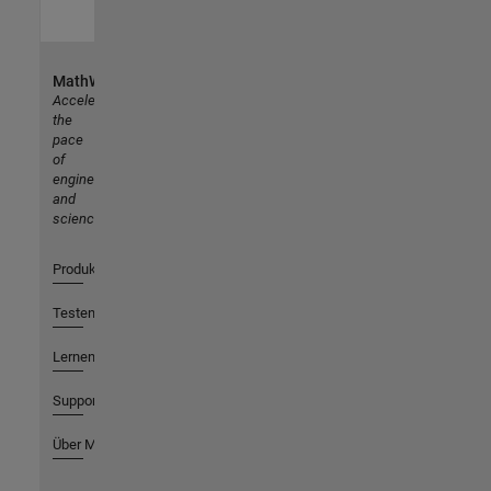
MathWorks
Accelerating
the
pace
of
engineering
and
science
Produkte
Testen oder Kaufen
Lernen
Support
Über MathWorks