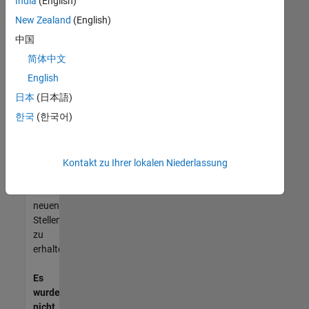
India
(English)
können,
die
New Zealand
(English)
Ihren
中国
Qualifikationen
简体中文
entsprechen,
werden
English
Sie
日本
(日本語)
Mitglied
한국
(한국어)
unseres
Talent-
Netzwerks
,
um
Kontakt zu Ihrer lokalen Niederlassung
Aktualisierungen
zu
neuen
Stellenangeboten
zu
erhalten.
Es
wurden
nicht