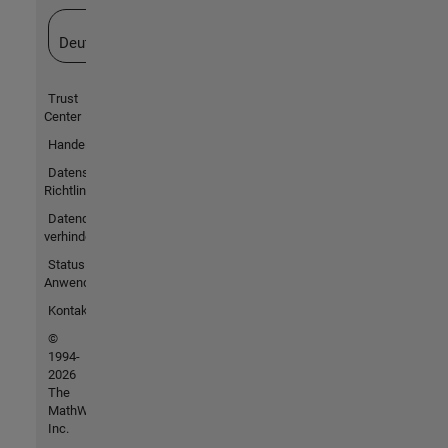
Website auswählen
Deutschland
Trust
Center
Handelsmarken
Datenschutz-
Richtlinien
Datendiebstahl
verhindern
Status von
Anwendungen
Kontakt
©
1994-
2026
The
MathWorks,
Inc.