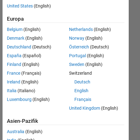
offenen
United States
(English)
Stellen,
die
Europa
Ihren
Suchkriterien
Belgium
(English)
Netherlands
(English)
entsprechen.
Denmark
(English)
Norway
(English)
Sie
Deutschland
(Deutsch)
Österreich
(Deutsch)
können
die
España
(Español)
Portugal
(English)
Suchkriterien
Finland
(English)
Sweden
(English)
weiter
France
(Français)
Switzerland
fassen
oder
Ireland
(English)
Deutsch
alle
Italia
(Italiano)
English
Stellenangebote
Luxembourg
(English)
Français
anzeigen
.
Wenn
United Kingdom
(English)
Sie
Asien-Pazifik
noch
immer
Australia
(English)
keine