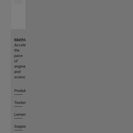
MathWorks
Accelerating
the
pace
of
engineering
and
science
Produkte
Testen oder Kaufen
Lernen
Support