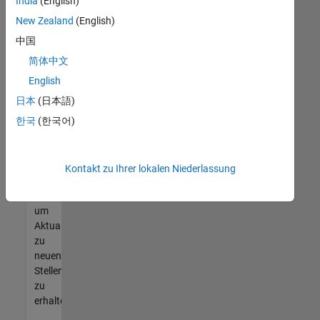
offenen
India
(English)
Stellen
New Zealand
(English)
finden
中国
können,
die
简体中文
Ihren
English
Qualifikationen
日本
(日本語)
entsprechen,
werden
한국
(한국어)
Sie
Mitglied
unseres
Kontakt zu Ihrer lokalen Niederlassung
Talent-
Netzwerks
,
um
Aktualisierungen
zu
neuen
Stellenangeboten
zu
erhalten.