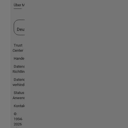
Über MathWorks
Website auswählen
Deutschland
Trust
Center
Handelsmarken
Datenschutz-
Richtlinien
Datendiebstahl
verhindern
Status von
Anwendungen
Kontakt
©
1994-
2026