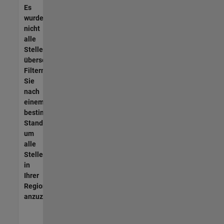
Es
wurden
nicht
alle
Stellen
übersetzt.
Filtern
Sie
nach
einem
bestimmten
Standort,
um
alle
Stellenangebote
in
Ihrer
Region
anzuzeigen.