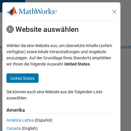
Weiter zum Inhalt
Karriere
bei
Website auswählen
MathWorks
Wählen Sie eine Website aus, um übersetzte Inhalte (sofern
riere – Übersicht
Stellensuche
Niederlassungen
Studierende und B
verfügbar) sowie lokale Veranstaltungen und Angebote
Umschaltung für Off-Canvas-Navigation
anzuzeigen. Auf der Grundlage Ihres Standorts empfehlen
Hauptinhalt
wir Ihnen die folgende Auswahl:
United States
.
FILTER:
Education Sales
United States
+
4
Inside Sales
Marketing Communications
Sie können auch eine Website aus der folgenden Liste
auswählen:
Business Model Team
Human Resources
Amerika
Derzeit
gibt
América Latina
(Español)
es
keine
Canada
(English)