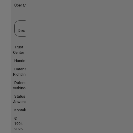
Über MathWorks
Website auswählen
Deutschland
Trust
Center
Handelsmarken
Datenschutz-
Richtlinien
Datendiebstahl
verhindern
Status von
Anwendungen
Kontakt
©
1994-
2026