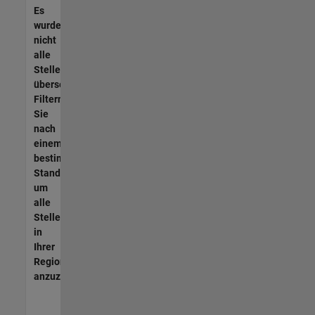
Es
wurden
nicht
alle
Stellen
übersetzt.
Filtern
Sie
nach
einem
bestimmten
Standort,
um
alle
Stellenangebote
in
Ihrer
Region
anzuzeigen.