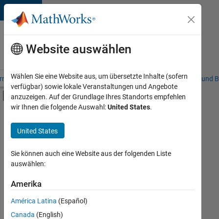
Weiter zum Inhalt
Karriere
bei
Website auswählen
MathWorks
Wählen Sie eine Website aus, um übersetzte Inhalte (sofern
riere – Übersicht
Stellensuche
Niederlassungen
Studierende und B
verfügbar) sowie lokale Veranstaltungen und Angebote
Umschaltung für Off-Canvas-Navigation
anzuzeigen. Auf der Grundlage Ihres Standorts empfehlen
Hauptinhalt
wir Ihnen die folgende Auswahl:
United States
.
FILTER:
Information Technology
United States
+
4
Education Sales
Marketing Communications
Sie können auch eine Website aus der folgenden Liste
auswählen:
Business Model Team
Finance and Operations
Amerika
Derzeit
gibt
América Latina
(Español)
es
keine
Canada
(English)