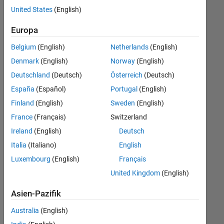
offenen
United States
(English)
Stellen,
die
Europa
Ihren
Suchkriterien
Belgium
(English)
Netherlands
(English)
entsprechen.
Denmark
(English)
Norway
(English)
Sie
Deutschland
(Deutsch)
Österreich
(Deutsch)
können
die
España
(Español)
Portugal
(English)
Suchkriterien
Finland
(English)
Sweden
(English)
weiter
France
(Français)
Switzerland
fassen
oder
Ireland
(English)
Deutsch
alle
Italia
(Italiano)
English
Stellenangebote
Luxembourg
(English)
Français
anzeigen
.
Wenn
United Kingdom
(English)
Sie
Asien-Pazifik
noch
immer
Australia
(English)
keine