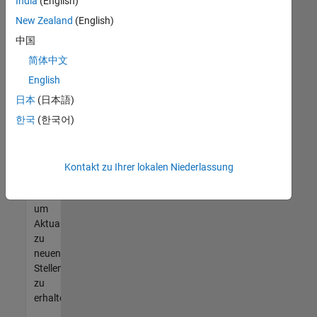
offenen
India
(English)
Stellen
New Zealand
(English)
finden
中国
können,
die
简体中文
Ihren
English
Qualifikationen
日本
(日本語)
entsprechen,
werden
한국
(한국어)
Sie
Mitglied
unseres
Kontakt zu Ihrer lokalen Niederlassung
Talent-
Netzwerks
,
um
Aktualisierungen
zu
neuen
Stellenangeboten
zu
erhalten.