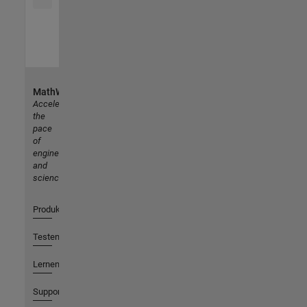
MathWorks
Accelerating
the
pace
of
engineering
and
science
Produkte
Testen oder Kaufen
Lernen
Support