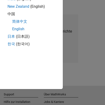
New Zealand
(English)
中国
alent Network beitreten
简体中文
English
Sie personalisierte Stellenangebote, Berichte
日本
(日本語)
und Unternehmensneuigkeiten.
한국
(한국어)
Melden Sie sich noch heute an
Support
Über MathWorks
Hilfe zur Installation
Jobs & Karriere