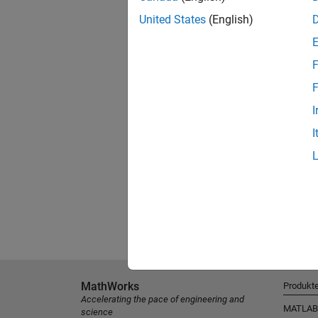
United States
(English)
F
F
I
I
MathWorks
Produkt
Accelerating the pace of engineering and
MATLAB
science