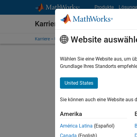
Weiter zum Inhalt
Produkte
Lösung
Karriere bei MathWorks
Website auswähl
Karriere – Übersicht
Stellensuche
Niederlassunge
Wählen Sie eine Website aus, um üb
FILTER:
Grundlage Ihres Standorts empfehle
United States
Derzeit
Sie könn
Sie können auch eine Website aus d
Stellen f
Aktualis
Amerika
Es wurde
América Latina
(Español)
Region a
Canada
(English)