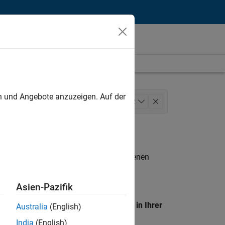
unt
en und Angebote anzuzeigen. Auf der
arketing Services
+
2
n entsprechen.
eigen
. Wenn Sie noch immer keine offenen
 Mitglied unseres
Talent-Netzwerks
, um
Asien-Pazifik
en Standort, um alle Stellenangebote in Ihrer
Australia
(English)
India
(English)