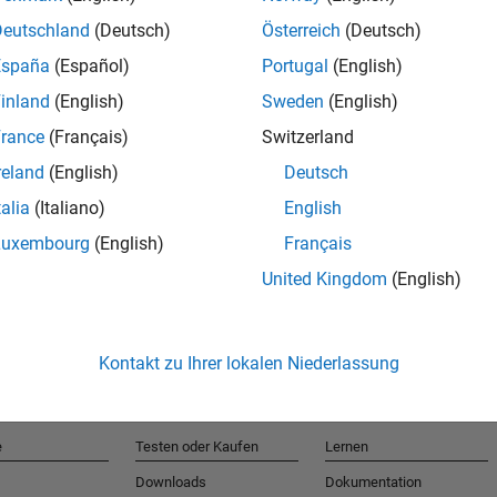
Deutschland
(Deutsch)
Österreich
(Deutsch)
España
(Español)
Portugal
(English)
T
inland
(English)
Sweden
(English)
rance
(Français)
Switzerland
Erhalten 
reland
(English)
Deutsch
talia
(Italiano)
English
Luxembourg
(English)
Français
United Kingdom
(English)
Kontakt zu Ihrer lokalen Niederlassung
e
Testen oder Kaufen
Lernen
Downloads
Dokumentation