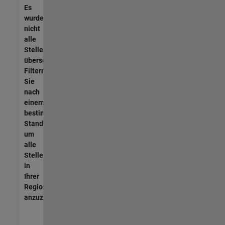
Es
wurden
nicht
alle
Stellen
übersetzt.
Filtern
Sie
nach
einem
bestimmten
Standort,
um
alle
Stellenangebote
in
Ihrer
Region
anzuzeigen.