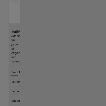
MathWorks
Accelerating
the
pace
of
engineering
and
science
Produkte
Testen oder Kaufen
Lernen
Support