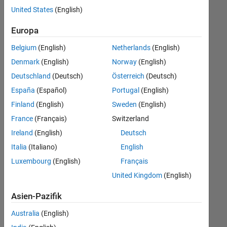
offenen
United States
(English)
Stellen,
die
Europa
Ihren
Suchkriterien
Belgium
(English)
Netherlands
(English)
entsprechen.
Denmark
(English)
Norway
(English)
Sie
Deutschland
(Deutsch)
Österreich
(Deutsch)
können
die
España
(Español)
Portugal
(English)
Suchkriterien
Finland
(English)
Sweden
(English)
weiter
France
(Français)
Switzerland
fassen
oder
Ireland
(English)
Deutsch
alle
Italia
(Italiano)
English
Stellenangebote
Luxembourg
(English)
Français
anzeigen
.
Wenn
United Kingdom
(English)
Sie
Asien-Pazifik
noch
immer
Australia
(English)
keine