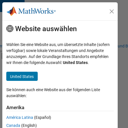
Weiter zum Inhalt
Karriere
bei
Website auswählen
MathWorks
Wählen Sie eine Website aus, um übersetzte Inhalte (sofern
riere – Übersicht
Stellensuche
Niederlassungen
Studierende und B
verfügbar) sowie lokale Veranstaltungen und Angebote
Umschaltung für Off-Canvas-Navigation
anzuzeigen. Auf der Grundlage Ihres Standorts empfehlen
Hauptinhalt
wir Ihnen die folgende Auswahl:
United States
.
FILTER:
Commercial Sales
United States
+
5
Customer Support
Education Sales
Sie können auch eine Website aus der folgenden Liste
auswählen:
Inside Sales
Marketing Communications
Amerika
Derzeit
gibt
Business Model Team
América Latina
(Español)
es
keine
Canada
(English)