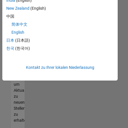
offenen
India
(English)
Stellen
New Zealand
(English)
finden
中国
können,
die
简体中文
Ihren
English
Qualifikationen
日本
(日本語)
entsprechen,
werden
한국
(한국어)
Sie
Mitglied
unseres
Kontakt zu Ihrer lokalen Niederlassung
Talent-
Netzwerks
,
um
Aktualisierungen
zu
neuen
Stellenangeboten
zu
erhalten.