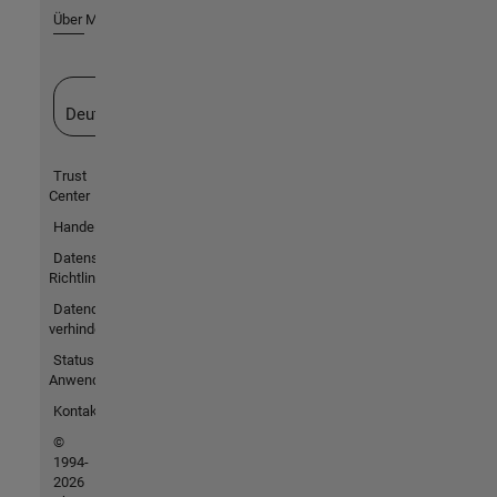
Über MathWorks
Website auswählen
Deutschland
Trust
Center
Handelsmarken
Datenschutz-
Richtlinien
Datendiebstahl
verhindern
Status von
Anwendungen
Kontakt
©
1994-
2026