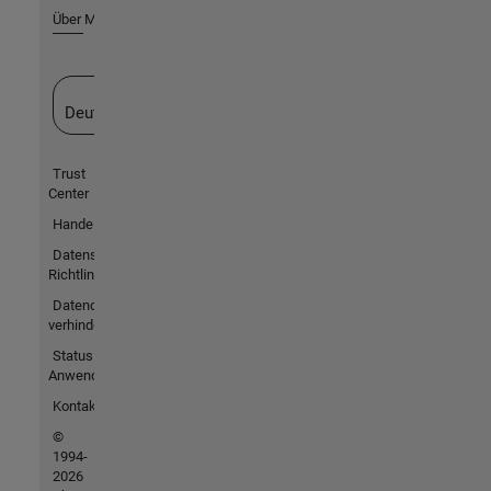
Über MathWorks
Website auswählen
Deutschland
Trust
Center
Handelsmarken
Datenschutz-
Richtlinien
Datendiebstahl
verhindern
Status von
Anwendungen
Kontakt
©
1994-
2026