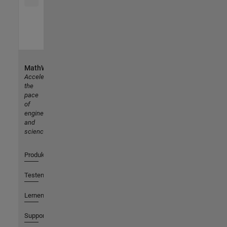
MathWorks
Accelerating
the
pace
of
engineering
and
science
Produkte
Testen oder Kaufen
Lernen
Support