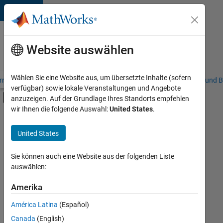
Weiter zum Inhalt
Karriere
bei
Website auswählen
MathWorks
Wählen Sie eine Website aus, um übersetzte Inhalte (sofern
riere – Übersicht
Stellensuche
Niederlassungen
Studierende und B
verfügbar) sowie lokale Veranstaltungen und Angebote
Umschaltung für Off-Canvas-Navigation
anzuzeigen. Auf der Grundlage Ihres Standorts empfehlen
Hauptinhalt
wir Ihnen die folgende Auswahl:
United States
.
FILTER:
Information Technology
United States
+
5
Commercial Sales
Education Sales
Sie können auch eine Website aus der folgenden Liste
auswählen:
Sales Operations
Business Model Team
Amerika
Derzeit
gibt
Human Resources
América Latina
(Español)
es
keine
Canada
(English)