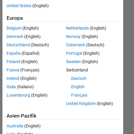
offenen
United States
(English)
Stellen,
die
Europa
Ihren
Suchkriterien
Belgium
(English)
Netherlands
(English)
entsprechen.
Denmark
(English)
Norway
(English)
Sie
Deutschland
(Deutsch)
Österreich
(Deutsch)
können
die
España
(Español)
Portugal
(English)
Suchkriterien
Finland
(English)
Sweden
(English)
weiter
France
(Français)
Switzerland
fassen
oder
Ireland
(English)
Deutsch
alle
Italia
(Italiano)
English
Stellenangebote
Luxembourg
(English)
Français
anzeigen
.
Wenn
United Kingdom
(English)
Sie
Asien-Pazifik
noch
immer
Australia
(English)
keine