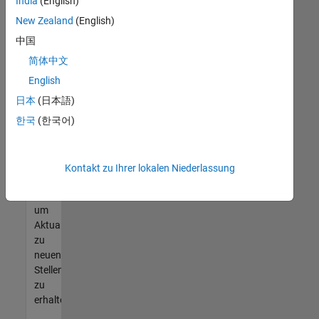
offenen
India
(English)
Stellen
New Zealand
(English)
finden
中国
können,
die
简体中文
Ihren
English
Qualifikationen
日本
(日本語)
entsprechen,
werden
한국
(한국어)
Sie
Mitglied
unseres
Kontakt zu Ihrer lokalen Niederlassung
Talent-
Netzwerks
,
um
Aktualisierungen
zu
neuen
Stellenangeboten
zu
erhalten.