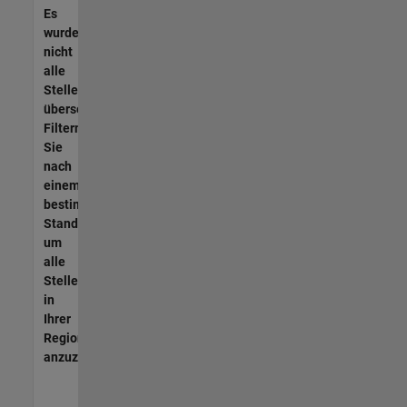
Es
wurden
nicht
alle
Stellen
übersetzt.
Filtern
Sie
nach
einem
bestimmten
Standort,
um
alle
Stellenangebote
in
Ihrer
Region
anzuzeigen.