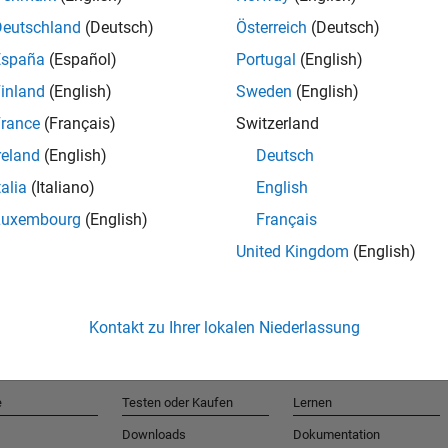
Deutschland
(Deutsch)
Österreich
(Deutsch)
España
(Español)
Portugal
(English)
T
inland
(English)
Sweden
(English)
rance
(Français)
Switzerland
Erhalten 
reland
(English)
Deutsch
talia
(Italiano)
English
Luxembourg
(English)
Français
United Kingdom
(English)
Kontakt zu Ihrer lokalen Niederlassung
e
Testen oder Kaufen
Lernen
Downloads
Dokumentation