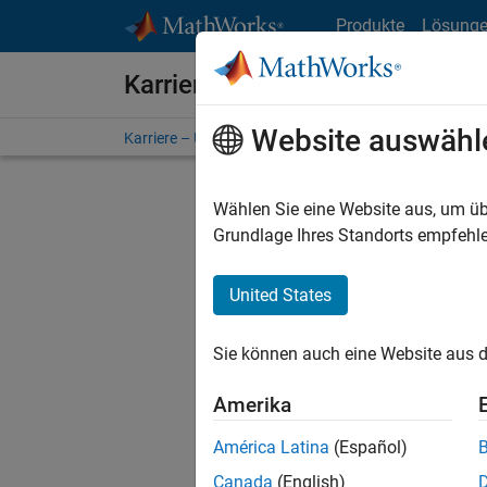
Weiter zum Inhalt
Produkte
Lösung
Karriere bei MathWorks
Website auswähl
Karriere – Übersicht
Stellensuche
Niederlassunge
Wählen Sie eine Website aus, um üb
Grundlage Ihres Standorts empfehle
United States
Derzeit
Sie könn
Sie können auch eine Website aus d
Stellen f
Aktualis
Amerika
Es wurde
América Latina
(Español)
Region a
Canada
(English)