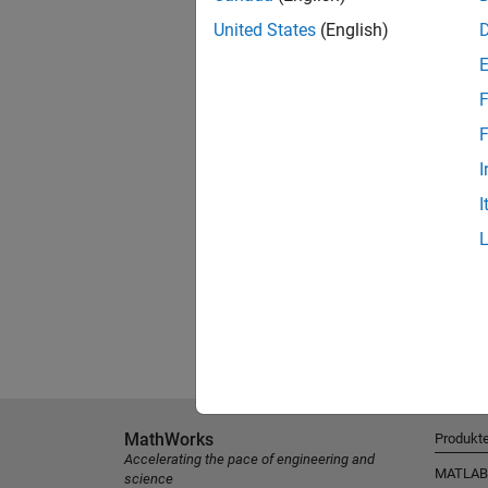
United States
(English)
F
F
I
I
MathWorks
Produkt
Accelerating the pace of engineering and
MATLAB
science