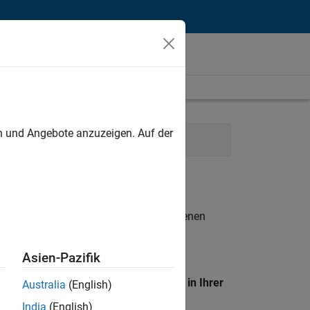
unt
en und Angebote anzuzeigen. Auf der
Human Resources
n entsprechen.
eigen
. Wenn Sie noch immer keine offenen
 Mitglied unseres
Talent-Netzwerks
, um
Asien-Pazifik
en Standort, um alle Stellenangebote in Ihrer
Australia
(English)
India
(English)