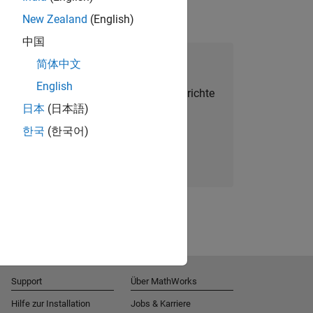
New Zealand
(English)
中国
alent Network beitreten
简体中文
English
Sie personalisierte Stellenangebote, Berichte
日本
(日本語)
und Unternehmensneuigkeiten.
한국
(한국어)
Melden Sie sich noch heute an
Support
Über MathWorks
Hilfe zur Installation
Jobs & Karriere