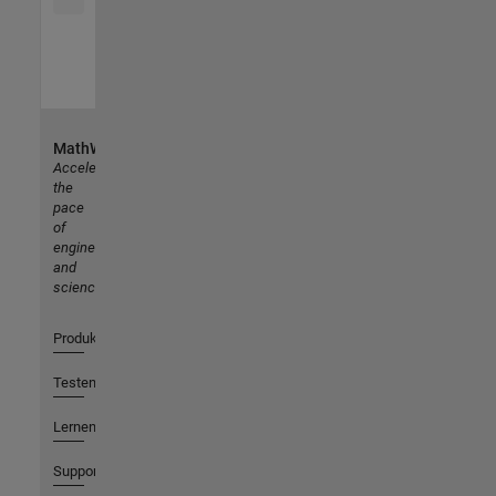
MathWorks
Accelerating
the
pace
of
engineering
and
science
Produkte
Testen oder Kaufen
Lernen
Support