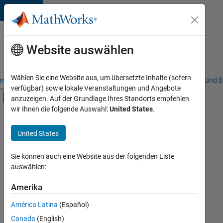
Weiter zum Inhalt
Karriere
bei
Website auswählen
MathWorks
Wählen Sie eine Website aus, um übersetzte Inhalte (sofern
riere – Übersicht
Stellensuche
Niederlassungen
Studierende und B
verfügbar) sowie lokale Veranstaltungen und Angebote
Umschaltung für Off-Canvas-Navigation
anzuzeigen. Auf der Grundlage Ihres Standorts empfehlen
Hauptinhalt
wir Ihnen die folgende Auswahl:
United States
.
FILTER:
Commercial Sales
United States
+
4
Inside Sales
Sales Operations
Sie können auch eine Website aus der folgenden Liste
auswählen:
Marketing Communications
Finance and Operations
Amerika
Derzeit
gibt
América Latina
(Español)
es
keine
Canada
(English)