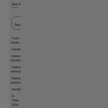
Über MathWorks
Website auswählen
Deutschland
Trust
Center
Handelsmarken
Datenschutz-
Richtlinien
Datendiebstahl
verhindern
Status von
Anwendungen
Kontakt
©
1994-
2026