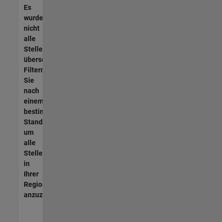
Es
wurden
nicht
alle
Stellen
übersetzt.
Filtern
Sie
nach
einem
bestimmten
Standort,
um
alle
Stellenangebote
in
Ihrer
Region
anzuzeigen.