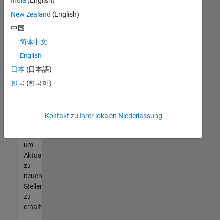
offenen
India
(English)
Stellen
New Zealand
(English)
finden
中国
können,
die
简体中文
Ihren
English
Qualifikationen
日本
(日本語)
entsprechen,
werden
한국
(한국어)
Sie
Mitglied
unseres
Kontakt zu Ihrer lokalen Niederlassung
Talent-
Netzwerks
,
um
Aktualisierungen
zu
neuen
Stellenangeboten
zu
erhalten.