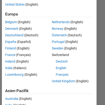
offenen
United States
(English)
Stellen,
die
Europa
Ihren
Suchkriterien
Belgium
(English)
Netherlands
(English)
entsprechen.
Denmark
(English)
Norway
(English)
Sie
Deutschland
(Deutsch)
Österreich
(Deutsch)
können
die
España
(Español)
Portugal
(English)
Suchkriterien
Finland
(English)
Sweden
(English)
weiter
France
(Français)
Switzerland
fassen
oder
Ireland
(English)
Deutsch
alle
Italia
(Italiano)
English
Stellenangebote
Luxembourg
(English)
Français
anzeigen
.
Wenn
United Kingdom
(English)
Sie
Asien-Pazifik
noch
immer
Australia
(English)
keine