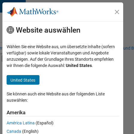
Weiter zum Inhalt
Karriere
bei
Website auswählen
MathWorks
Wählen Sie eine Website aus, um übersetzte Inhalte (sofern
riere – Übersicht
Stellensuche
Niederlassungen
Studierende und B
verfügbar) sowie lokale Veranstaltungen und Angebote
Umschaltung für Off-Canvas-Navigation
anzuzeigen. Auf der Grundlage Ihres Standorts empfehlen
Hauptinhalt
wir Ihnen die folgende Auswahl:
United States
.
FILTER:
Information Technology
United States
+
5
Commercial Sales
Inside Sales
Sie können auch eine Website aus der folgenden Liste
auswählen:
Marketing Communications
Marketing Services
Amerika
Derzeit
gibt
Legal
América Latina
(Español)
es
keine
Canada
(English)