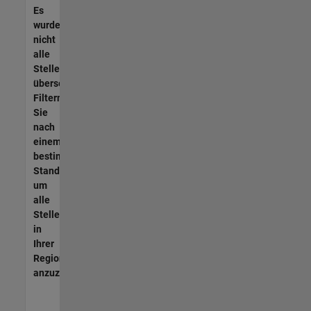
Es
wurden
nicht
alle
Stellen
übersetzt.
Filtern
Sie
nach
einem
bestimmten
Standort,
um
alle
Stellenangebote
in
Ihrer
Region
anzuzeigen.