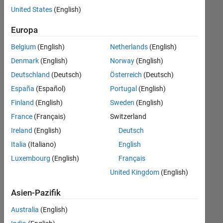
offenen
United States
(English)
Stellen,
die
Europa
Ihren
Suchkriterien
Belgium
(English)
Netherlands
(English)
entsprechen.
Denmark
(English)
Norway
(English)
Sie
Deutschland
(Deutsch)
Österreich
(Deutsch)
können
die
España
(Español)
Portugal
(English)
Suchkriterien
Finland
(English)
Sweden
(English)
weiter
France
(Français)
Switzerland
fassen
oder
Ireland
(English)
Deutsch
alle
Italia
(Italiano)
English
Stellenangebote
Luxembourg
(English)
Français
anzeigen
.
Wenn
United Kingdom
(English)
Sie
Asien-Pazifik
noch
immer
Australia
(English)
keine