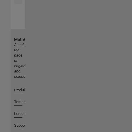
MathWorks
Accelerating
the
pace
of
engineering
and
science
Produkte
Testen oder Kaufen
Lernen
Support