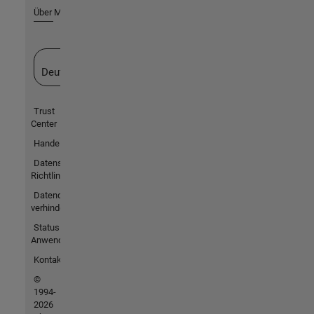
Über MathWorks
Website auswählen
Deutschland
Trust
Center
Handelsmarken
Datenschutz-
Richtlinien
Datendiebstahl
verhindern
Status von
Anwendungen
Kontakt
©
1994-
2026