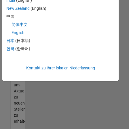
offenen
India
(English)
Stellen
New Zealand
(English)
finden
中国
können,
die
简体中文
Ihren
English
Qualifikationen
日本
(日本語)
entsprechen,
werden
한국
(한국어)
Sie
Mitglied
unseres
Kontakt zu Ihrer lokalen Niederlassung
Talent-
Netzwerks
,
um
Aktualisierungen
zu
neuen
Stellenangeboten
zu
erhalten.