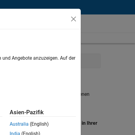
unt
en und Angebote anzuzeigen. Auf der
es
Büro- und Verwaltungsdienste
n entsprechen.
eigen
. Wenn Sie noch immer keine offenen
 Mitglied unseres
Talent-Netzwerks
, um
Asien-Pazifik
en Standort, um alle Stellenangebote in Ihrer
Australia
(English)
India
(English)