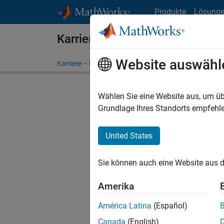
Weiter zum Inhalt
Produkte
Lösung
Karriere bei MathWorks
Website auswähl
Karriere – Übersicht
Stellensuche
Niederlassunge
Wählen Sie eine Website aus, um üb
Grundlage Ihres Standorts empfehle
United States
Derzeit
Sie könn
Sie können auch eine Website aus d
Stellen f
Aktualis
Amerika
Es wurde
América Latina
(Español)
Region a
Canada
(English)