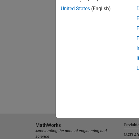
United States
(English)
F
F
I
I
MathWorks
Produkt
Accelerating the pace of engineering and
MATLAB
science