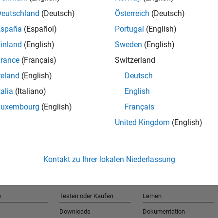
Deutschland
(Deutsch)
Österreich
(Deutsch)
España
(Español)
Portugal
(English)
T
inland
(English)
Sweden
(English)
rance
(Français)
Switzerland
Erhalten 
reland
(English)
Deutsch
talia
(Italiano)
English
Luxembourg
(English)
Français
United Kingdom
(English)
Kontakt zu Ihrer lokalen Niederlassung
e
Testen oder Kaufen
Lernen
Downloads
Dokumentation