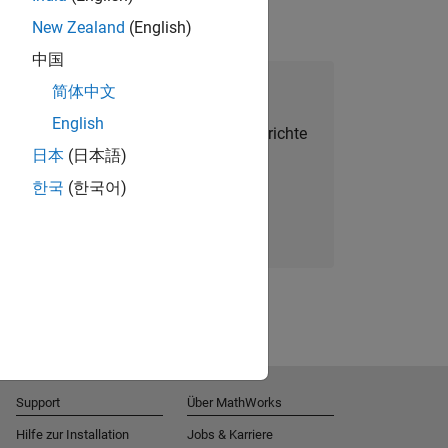
New Zealand
(English)
中国
alent Network beitreten
简体中文
English
Sie personalisierte Stellenangebote, Berichte
日本
(日本語)
und Unternehmensneuigkeiten.
한국
(한국어)
Melden Sie sich noch heute an
Support
Über MathWorks
Hilfe zur Installation
Jobs & Karriere