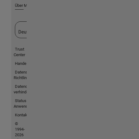
Über MathWorks
Website auswählen
Deutschland
Trust
Center
Handelsmarken
Datenschutz-
Richtlinien
Datendiebstahl
verhindern
Status von
Anwendungen
Kontakt
©
1994-
2026