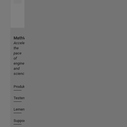
MathWorks
Accelerating
the
pace
of
engineering
and
science
Produkte
Testen oder Kaufen
Lernen
Support