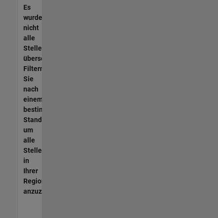
Es
wurden
nicht
alle
Stellen
übersetzt.
Filtern
Sie
nach
einem
bestimmten
Standort,
um
alle
Stellenangebote
in
Ihrer
Region
anzuzeigen.