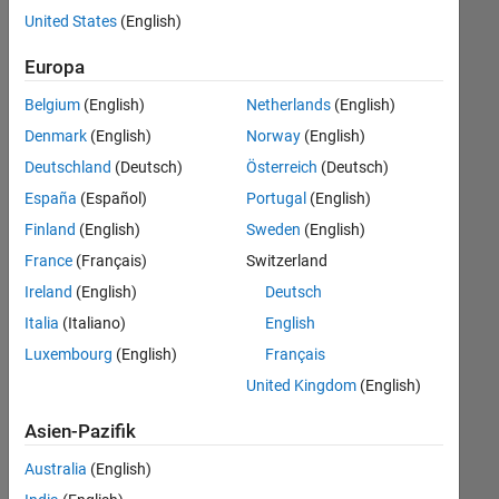
offenen
United States
(English)
Stellen,
die
Europa
Ihren
Suchkriterien
Belgium
(English)
Netherlands
(English)
entsprechen.
Denmark
(English)
Norway
(English)
Sie
Deutschland
(Deutsch)
Österreich
(Deutsch)
können
die
España
(Español)
Portugal
(English)
Suchkriterien
Finland
(English)
Sweden
(English)
weiter
France
(Français)
Switzerland
fassen
oder
Ireland
(English)
Deutsch
alle
Italia
(Italiano)
English
Stellenangebote
Luxembourg
(English)
Français
anzeigen
.
Wenn
United Kingdom
(English)
Sie
Asien-Pazifik
noch
immer
Australia
(English)
keine