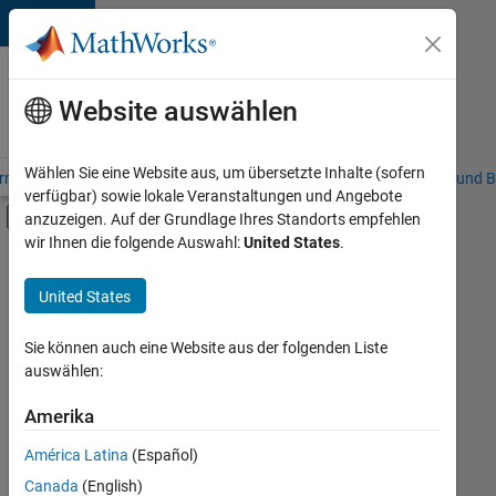
Weiter zum Inhalt
Karriere
bei
Website auswählen
MathWorks
Wählen Sie eine Website aus, um übersetzte Inhalte (sofern
riere – Übersicht
Stellensuche
Niederlassungen
Studierende und B
verfügbar) sowie lokale Veranstaltungen und Angebote
Umschaltung für Off-Canvas-Navigation
anzuzeigen. Auf der Grundlage Ihres Standorts empfehlen
Hauptinhalt
wir Ihnen die folgende Auswahl:
United States
.
FILTER:
Education Sales
United States
+
5
Inside Sales
Marketing Communications
Sie können auch eine Website aus der folgenden Liste
auswählen:
Business Model Team
Finance and Operations
Amerika
Derzeit
gibt
Human Resources
América Latina
(Español)
es
keine
Canada
(English)