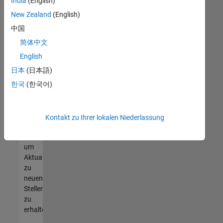
offenen
India
(English)
Stellen
New Zealand
(English)
finden
中国
können,
die
简体中文
Ihren
English
Qualifikationen
日本
(日本語)
entsprechen,
werden
한국
(한국어)
Sie
Mitglied
unseres
Kontakt zu Ihrer lokalen Niederlassung
Talent-
Netzwerks
,
um
Aktualisierungen
zu
neuen
Stellenangeboten
zu
erhalten.