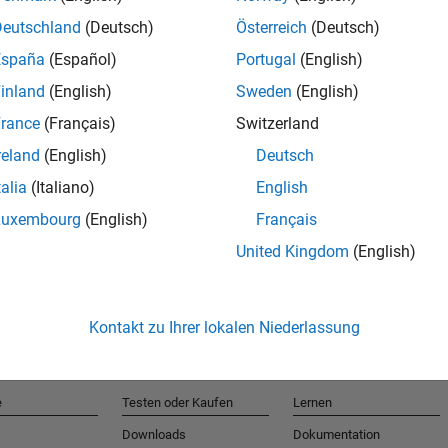
Deutschland
(Deutsch)
Österreich
(Deutsch)
España
(Español)
Portugal
(English)
T
inland
(English)
Sweden
(English)
rance
(Français)
Switzerland
Erhalten 
reland
(English)
Deutsch
talia
(Italiano)
English
Luxembourg
(English)
Français
United Kingdom
(English)
Kontakt zu Ihrer lokalen Niederlassung
e
Testen oder Kaufen
Lernen
Downloads
Dokumentation