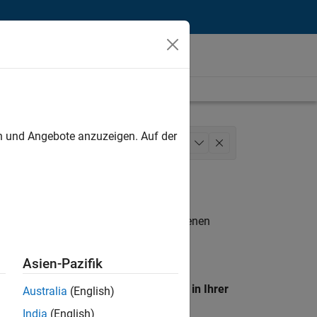
unt
en und Angebote anzuzeigen. Auf der
Business Model Team
+
1
n entsprechen.
eigen
. Wenn Sie noch immer keine offenen
 Mitglied unseres
Talent-Netzwerks
, um
Asien-Pazifik
en Standort, um alle Stellenangebote in Ihrer
Australia
(English)
India
(English)