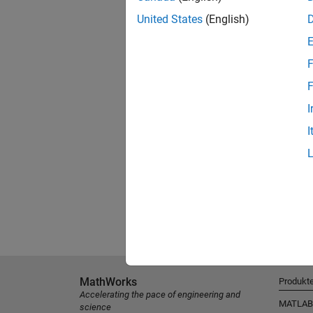
United States
(English)
F
F
I
I
MathWorks
Produkt
Accelerating the pace of engineering and
MATLAB
science