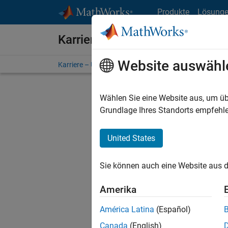
Weiter zum Inhalt
Produkte
Lösung
Karriere bei MathWorks
Website auswähl
Karriere – Übersicht
Stellensuche
Niederlassunge
Wählen Sie eine Website aus, um üb
FILTER:
Grundlage Ihres Standorts empfehle
United States
Derzeit
Sie könn
Sie können auch eine Website aus d
Stellen f
Aktualis
Amerika
Es wurde
América Latina
(Español)
Region a
Canada
(English)