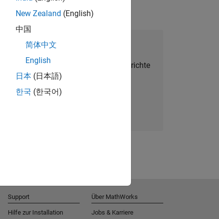
New Zealand
(English)
中国
alent Network beitreten
简体中文
English
Sie personalisierte Stellenangebote, Berichte
日本
(日本語)
und Unternehmensneuigkeiten.
한국
(한국어)
Melden Sie sich noch heute an
Support
Über MathWorks
Hilfe zur Installation
Jobs & Karriere