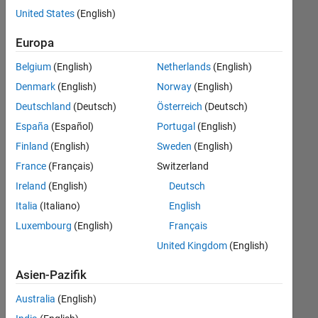
offenen
United States
(English)
Stellen,
die
Europa
Ihren
Suchkriterien
Belgium
(English)
Netherlands
(English)
entsprechen.
Denmark
(English)
Norway
(English)
Sie
Deutschland
(Deutsch)
Österreich
(Deutsch)
können
die
España
(Español)
Portugal
(English)
Suchkriterien
Finland
(English)
Sweden
(English)
weiter
France
(Français)
Switzerland
fassen
oder
Ireland
(English)
Deutsch
alle
Italia
(Italiano)
English
Stellenangebote
Luxembourg
(English)
Français
anzeigen
.
Wenn
United Kingdom
(English)
Sie
Asien-Pazifik
noch
immer
Australia
(English)
keine