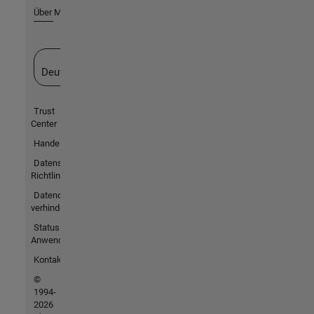
Über MathWorks
Website auswählen
Deutschland
Trust
Center
Handelsmarken
Datenschutz-
Richtlinien
Datendiebstahl
verhindern
Status von
Anwendungen
Kontakt
©
1994-
2026