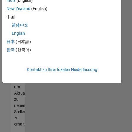
offenen
India
(English)
Stellen
New Zealand
(English)
finden
中国
können,
die
简体中文
Ihren
English
Qualifikationen
日本
(日本語)
entsprechen,
werden
한국
(한국어)
Sie
Mitglied
unseres
Kontakt zu Ihrer lokalen Niederlassung
Talent-
Netzwerks
,
um
Aktualisierungen
zu
neuen
Stellenangeboten
zu
erhalten.