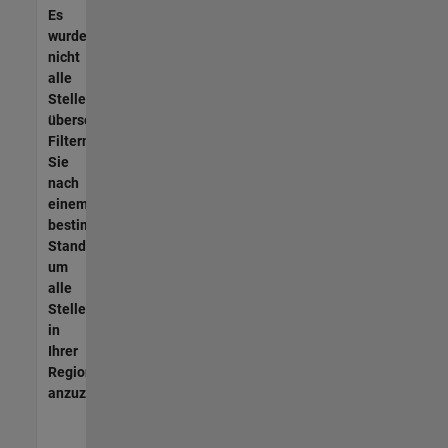
Es
wurden
nicht
alle
Stellen
übersetzt.
Filtern
Sie
nach
einem
bestimmten
Standort,
um
alle
Stellenangebote
in
Ihrer
Region
anzuzeigen.