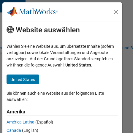
Weiter zum Inhalt
Karriere
bei
Website auswählen
MathWorks
Wählen Sie eine Website aus, um übersetzte Inhalte (sofern
riere – Übersicht
Stellensuche
Niederlassungen
Studierende und B
verfügbar) sowie lokale Veranstaltungen und Angebote
Umschaltung für Off-Canvas-Navigation
anzuzeigen. Auf der Grundlage Ihres Standorts empfehlen
Hauptinhalt
wir Ihnen die folgende Auswahl:
United States
.
FILTER:
Information Technology
United States
+
5
Commercial Sales
Marketing Communications
Sie können auch eine Website aus der folgenden Liste
auswählen:
Marketing Services
Business Model Team
Amerika
Derzeit
gibt
Human Resources
América Latina
(Español)
es
keine
Canada
(English)