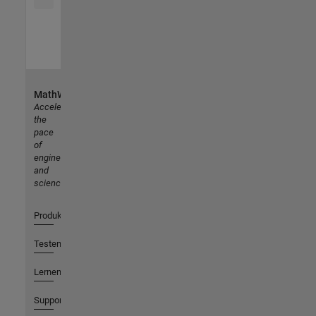
MathWorks
Accelerating
the
pace
of
engineering
and
science
Produkte
Testen oder Kaufen
Lernen
Support