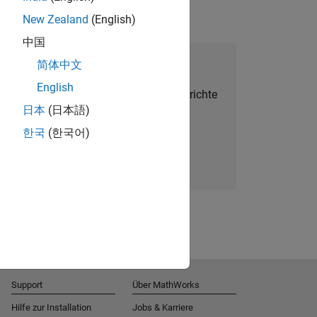
New Zealand
(English)
中国
alent Network beitreten
简体中文
English
Sie personalisierte Stellenangebote, Berichte
日本
(日本語)
und Unternehmensneuigkeiten.
한국
(한국어)
Melden Sie sich noch heute an
Support
Über MathWorks
Hilfe zur Installation
Jobs & Karriere