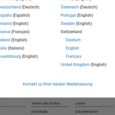
Deutschland
(Deutsch)
Österreich
(Deutsch)
España
(Español)
Portugal
(English)
T
inland
(English)
Sweden
(English)
rance
(Français)
Switzerland
Erhalten 
reland
(English)
Deutsch
talia
(Italiano)
English
Luxembourg
(English)
Français
United Kingdom
(English)
Kontakt zu Ihrer lokalen Niederlassung
e
Testen oder Kaufen
Lernen
Downloads
Dokumentation