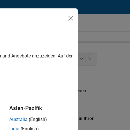
unt
en und Angebote anzuzeigen. Auf der
Business Model Team
+
1
n entsprechen.
eigen
. Wenn Sie noch immer keine offenen
 Mitglied unseres
Talent-Netzwerks
, um
Asien-Pazifik
en Standort, um alle Stellenangebote in Ihrer
Australia
(English)
India
(English)