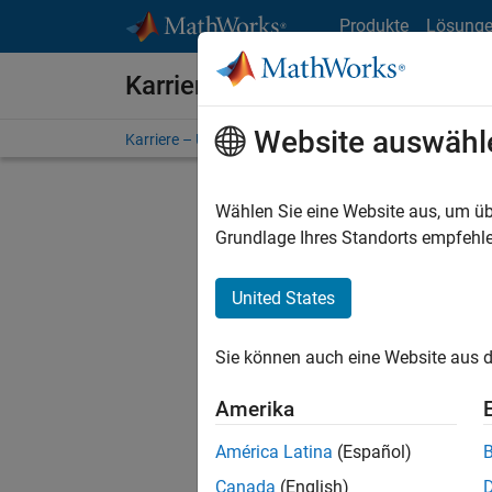
Weiter zum Inhalt
Produkte
Lösung
Karriere bei MathWorks
Website auswähl
Karriere – Übersicht
Stellensuche
Niederlassunge
Wählen Sie eine Website aus, um üb
FILTER:
Grundlage Ihres Standorts empfehle
United States
Derzeit
Sie könn
Sie können auch eine Website aus d
Stellen f
Aktualis
Amerika
Es wurde
América Latina
(Español)
Region a
Canada
(English)