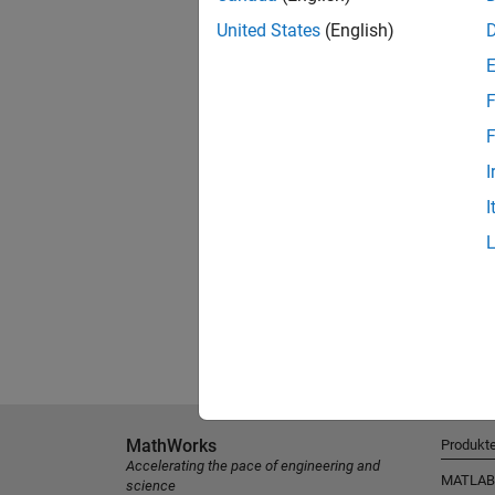
United States
(English)
F
F
I
I
MathWorks
Produkt
Accelerating the pace of engineering and
MATLAB
science