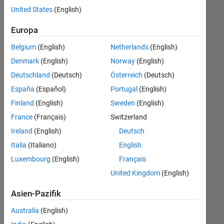
offenen
United States
(English)
Stellen,
die
Europa
Ihren
Suchkriterien
Belgium
(English)
Netherlands
(English)
entsprechen.
Denmark
(English)
Norway
(English)
Sie
Deutschland
(Deutsch)
Österreich
(Deutsch)
können
die
España
(Español)
Portugal
(English)
Suchkriterien
Finland
(English)
Sweden
(English)
weiter
France
(Français)
Switzerland
fassen
oder
Ireland
(English)
Deutsch
alle
Italia
(Italiano)
English
Stellenangebote
Luxembourg
(English)
Français
anzeigen
.
Wenn
United Kingdom
(English)
Sie
Asien-Pazifik
noch
immer
Australia
(English)
keine