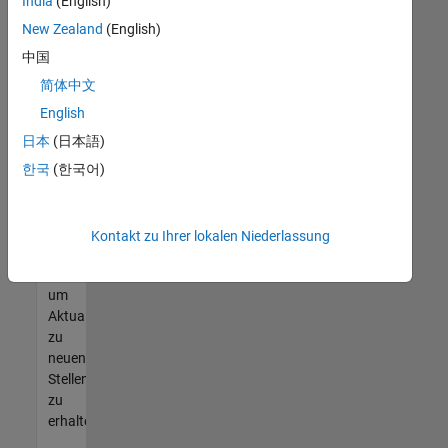
offenen
India
(English)
Stellen
New Zealand
(English)
finden
中国
können,
die
简体中文
Ihren
English
Qualifikationen
日本
(日本語)
entsprechen,
werden
한국
(한국어)
Sie
Mitglied
unseres
Kontakt zu Ihrer lokalen Niederlassung
Talent-
Netzwerks
,
um
Aktualisierungen
zu
neuen
Stellenangeboten
zu
erhalten.