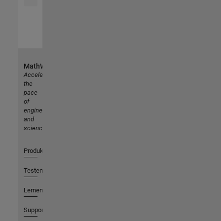
MathWorks
Accelerating
the
pace
of
engineering
and
science
Produkte
Testen oder Kaufen
Lernen
Support