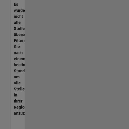
Es
wurden
nicht
alle
Stellen
übersetzt.
Filtern
Sie
nach
einem
bestimmten
Standort,
um
alle
Stellenangebote
in
Ihrer
Region
anzuzeigen.