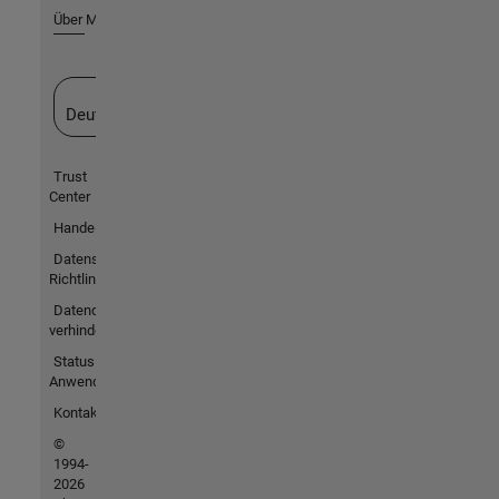
Über MathWorks
Website auswählen
Deutschland
Trust
Center
Handelsmarken
Datenschutz-
Richtlinien
Datendiebstahl
verhindern
Status von
Anwendungen
Kontakt
©
1994-
2026