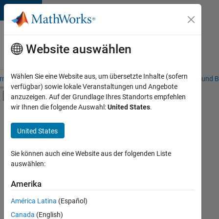
Weiter zum Inhalt
Karriere
bei
Website auswählen
MathWorks
Wählen Sie eine Website aus, um übersetzte Inhalte (sofern
riere – Übersicht
Stellensuche
Niederlassungen
Studierende und B
verfügbar) sowie lokale Veranstaltungen und Angebote
Umschaltung für Off-Canvas-Navigation
anzuzeigen. Auf der Grundlage Ihres Standorts empfehlen
Hauptinhalt
wir Ihnen die folgende Auswahl:
United States
.
FILTER:
Information Technology
United States
+
4
Commercial Sales
Marketing Communications
Sie können auch eine Website aus der folgenden Liste
auswählen:
Marketing Services
Business Model Team
Amerika
Derzeit
gibt
América Latina
(Español)
es
keine
Canada
(English)